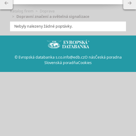
Katalog firem
Doprava
Dopravní značení a světelná signalizace
Nebyly nalezeny žádné poptávky.
© Evropská databanka s.r.o.
info@edb.cz
O nás
Česká poradna
Slovenská poradňa
Cookies