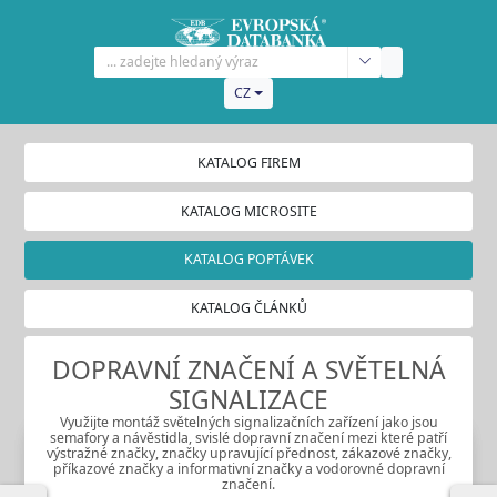
CZ
KATALOG FIREM
KATALOG MICROSITE
KATALOG POPTÁVEK
KATALOG ČLÁNKŮ
DOPRAVNÍ ZNAČENÍ A SVĚTELNÁ
SIGNALIZACE
Využijte montáž světelných signalizačních zařízení jako jsou
semafory a návěstidla, svislé dopravní značení mezi které patří
výstražné značky, značky upravující přednost, zákazové značky,
příkazové značky a informativní značky a vodorovné dopravní
značení.