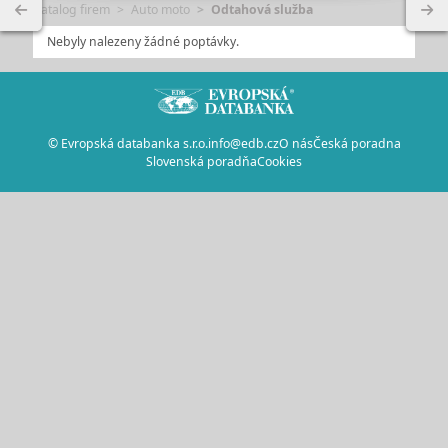
Katalog firem
Auto moto
Odtahová služba
Nebyly nalezeny žádné poptávky.
© Evropská databanka s.r.o.
info@edb.cz
O nás
Česká poradna
Slovenská poradňa
Cookies