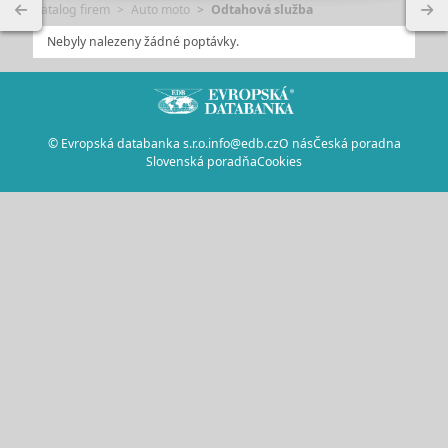
Katalog firem
Auto moto
Odtahová služba
Nebyly nalezeny žádné poptávky.
© Evropská databanka s.r.o.
info@edb.cz
O nás
Česká poradna
Slovenská poradňa
Cookies