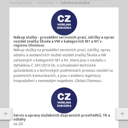
Katalog firem
Auto moto
Odtahová služba
Nákup služby - provádění servisních prací, údržby a oprav
vozidel značky Škoda a VW v kategoriích M1 a N1 v
regionu Olomouc
Nákup služby na provádění servisních prací, údržby, oprav,
odtahu a asistenčních služeb vozidel značky Škoda a VW
zařazených v kategoriích M1 a N1, která jsou v souladu s
Vyhláškou č. 341/2014 Sb. o schvalování technické
způsobilosti a o technických podmínkách provozu vozidel na
pozemních komunikacích, a jsou v evidenci Agentury
hospodaření s nemovitým majetkem. Oblast Olomouc.
Servis a opravy služebních dopravních prostředků, TK a
odtahy
viz ZD