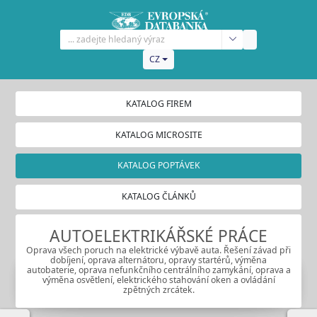
CZ
KATALOG FIREM
KATALOG MICROSITE
KATALOG POPTÁVEK
KATALOG ČLÁNKŮ
AUTOELEKTRIKÁŘSKÉ PRÁCE
Oprava všech poruch na elektrické výbavě auta. Řešení závad při
dobíjení, oprava alternátoru, opravy startérů, výměna
autobaterie, oprava nefunkčního centrálního zamykání, oprava a
výměna osvětlení, elektrického stahování oken a ovládání
zpětných zrcátek.