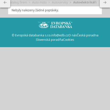
Katalog firem
Auto moto
Autoservisy
Autoelektrikáři
Nebyly nalezeny žádné poptávky.
© Evropská databanka s.r.o.
info@edb.cz
O nás
Česká poradna
Slovenská poradňa
Cookies