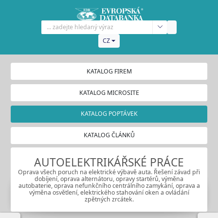
CZ
KATALOG FIREM
KATALOG MICROSITE
KATALOG POPTÁVEK
KATALOG ČLÁNKŮ
AUTOELEKTRIKÁŘSKÉ PRÁCE
Oprava všech poruch na elektrické výbavě auta. Řešení závad při
dobíjení, oprava alternátoru, opravy startérů, výměna
autobaterie, oprava nefunkčního centrálního zamykání, oprava a
výměna osvětlení, elektrického stahování oken a ovládání
zpětných zrcátek.