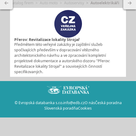
Katalog firem
Auto moto
Autoservisy
Autoelektrikáři
Přerov: Revitalizace lokality Strojař
Předmětem této veřejné zakázky je zajištění služeb
spočívajících především v dopracování vítězného
architektonického návrhu a ve zpracování kompletní
projektové dokumentace a autorského dozoru "Přerov:
Revitalizace lokality Strojař" a souvisejících činností
specifikovaných.
© Evropská databanka s.r.o.
info@edb.cz
O nás
Česká poradna
Slovenská poradňa
Cookies