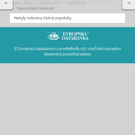
Katalog firem
Stavebnictví
Stavebniny
Topenářský materiál
Nebyly nalezeny žádné poptávky.
© Evropská databanka s.r.o.
info@edb.cz
O nás
Česká poradna
Slovenská poradňa
Cookies