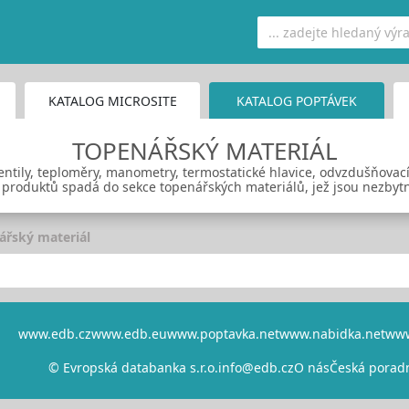
KATALOG MICROSITE
KATALOG POPTÁVEK
TOPENÁŘSKÝ MATERIÁL
entily, teploměry, manometry, termostatické hlavice, odvzdušňovací 
roduktů spadá do sekce topenářských materiálů, jež jsou nezbytné
ářský materiál
www.edb.cz
www.edb.eu
www.poptavka.net
www.nabidka.net
www
© Evropská databanka s.r.o.
info@edb.cz
O nás
Česká porad