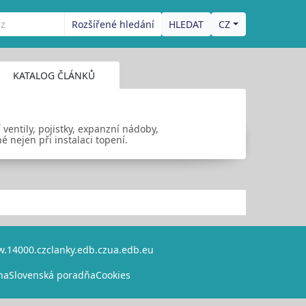
Rozšířené hledání
CZ
KATALOG ČLÁNKŮ
ventily, pojistky, expanzní nádoby,
 nejen při instalaci topení.
.14000.cz
clanky.edb.cz
ua.edb.eu
na
Slovenská poradňa
Cookies