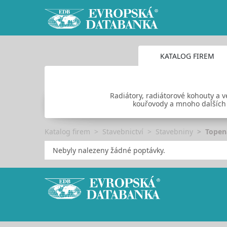
KATALOG FIREM
Radiátory, radiátorové kohouty a v
kouřovody a mnoho dalších p
Katalog firem
Stavebnictví
Stavebniny
Topen
Nebyly nalezeny žádné poptávky.