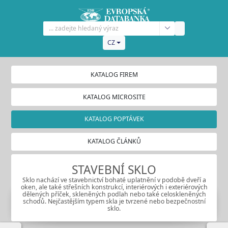
CZ
KATALOG FIREM
KATALOG MICROSITE
KATALOG POPTÁVEK
KATALOG ČLÁNKŮ
STAVEBNÍ SKLO
Sklo nachází ve stavebnictví bohaté uplatnění v podobě dveří a
oken, ale také střešních konstrukcí, interiérových i exteriérových
dělených příček, skleněných podlah nebo také celoskleněných
schodů. Nejčastějším typem skla je tvrzené nebo bezpečnostní
sklo.