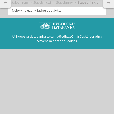
Katalog firem
Stavebnictví
Stavebniny
Stavební sklo
Nebyly nalezeny žádné poptávky.
© Evropská databanka s.r.o.
info@edb.cz
O nás
Česká poradna
Slovenská poradňa
Cookies