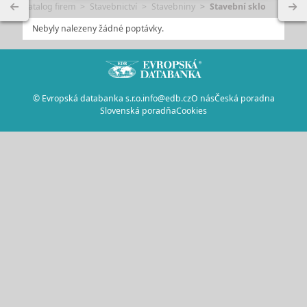
Katalog firem
Stavebnictví
Stavebniny
Stavební sklo
Nebyly nalezeny žádné poptávky.
© Evropská databanka s.r.o.
info@edb.cz
O nás
Česká poradna
Slovenská poradňa
Cookies