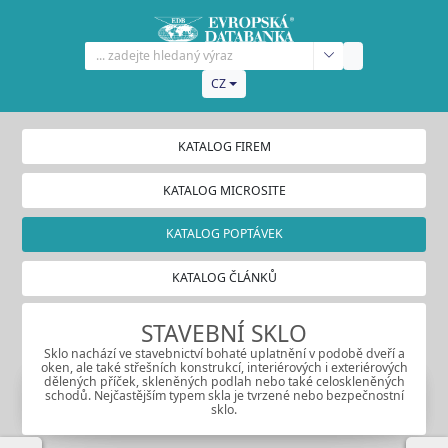
CZ
KATALOG FIREM
KATALOG MICROSITE
KATALOG POPTÁVEK
KATALOG ČLÁNKŮ
STAVEBNÍ SKLO
Sklo nachází ve stavebnictví bohaté uplatnění v podobě dveří a
oken, ale také střešních konstrukcí, interiérových i exteriérových
dělených příček, skleněných podlah nebo také celoskleněných
schodů. Nejčastějším typem skla je tvrzené nebo bezpečnostní
sklo.