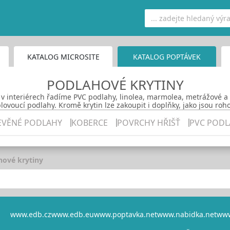
KATALOG MICROSITE
KATALOG POPTÁVEK
PODLAHOVÉ KRYTINY
 v interiérech řadíme PVC podlahy, linolea, marmolea, metrážové a
lovoucí podlahy. Kromě krytin lze zakoupit i doplňky, jako jsou roho
EVĚNÉ PODLAHY
KOBERCE
POVRCHY HŘIŠŤ
PVC PODL
hové krytiny
www.edb.cz
www.edb.eu
www.poptavka.net
www.nabidka.net
www