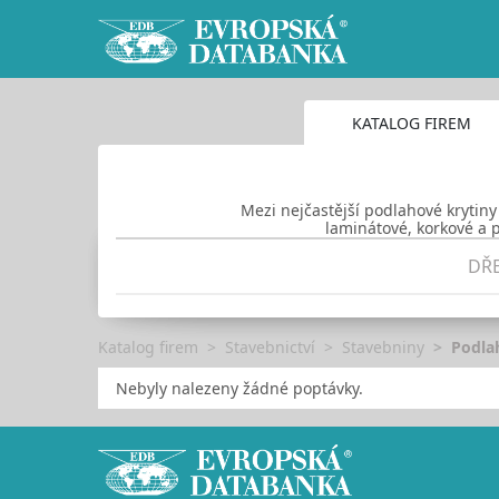
KATALOG FIREM
Mezi nejčastější podlahové krytiny
laminátové, korkové a p
DŘ
Katalog firem
Stavebnictví
Stavebniny
Podla
Nebyly nalezeny žádné poptávky.