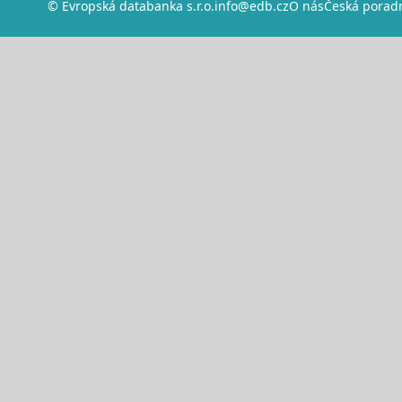
© Evropská databanka s.r.o.
info@edb.cz
O nás
Česká porad