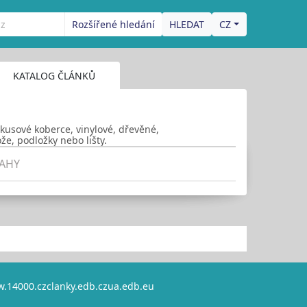
Rozšířené hledání
CZ
KATALOG ČLÁNKŮ
 kusové koberce, vinylové, dřevěné,
že, podložky nebo lišty.
AHY
.14000.cz
clanky.edb.cz
ua.edb.eu