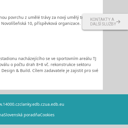
nou povrchu z umělé trávy za nový umělý trávník
KONTAKTY A
, Novolíšeňská 10, příspěvková organizace.
DALŠÍ SLUŽBY
 stadionu nacházejícího se ve sportovním areálu TJ
 oválu o počtu drah 8+8 vč. rekonstrukce sektoru
Design & Build. Cílem zadavatele je zajistit pro své
.14000.cz
clanky.edb.cz
ua.edb.eu
na
Slovenská poradňa
Cookies