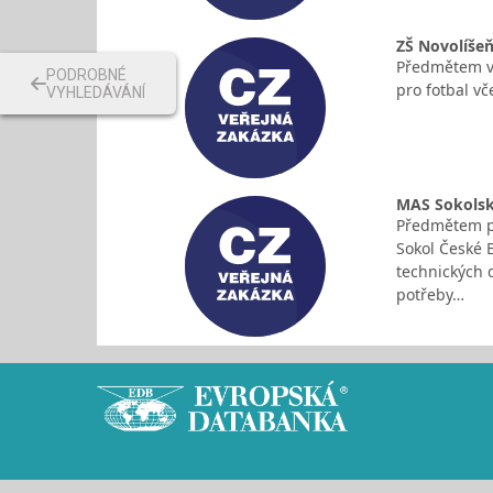
ZŠ Novolíšeň
Předmětem ve
PODROBNÉ
pro fotbal v
VYHLEDÁVÁNÍ
MAS Sokolský
Předmětem pl
Sokol České B
technických d
potřeby…