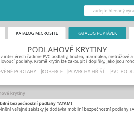
KATALOG MICROSITE
KATALOG POPTÁVEK
PODLAHOVÉ KRYTINY
 v interiérech řadíme PVC podlahy, linolea, marmolea, metrážové a
lovoucí podlahy. Kromě krytin lze zakoupit i doplňky, jako jsou roho
EVĚNÉ PODLAHY
KOBERCE
POVRCHY HŘIŠŤ
PVC PODL
hové krytiny
ilní bezpečnostní podlahy TATAMI
nění veřejné zakázky je dodávka mobilní bezpečnostní podlahy T