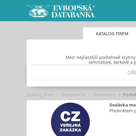
KATALOG FIREM
Mezi nejčastější podlahové krytiny
laminátové, korkové a p
DŘ
Katalog firem
Stavebnictví
Stavebniny
Podla
Dodávka mob
Předmětem pl