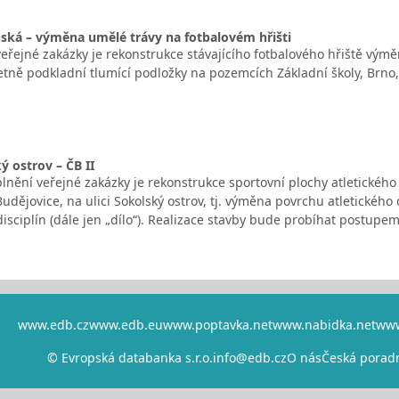
ská – výměna umělé trávy na fotbalovém hřišti
řejné zakázky je rekonstrukce stávajícího fotbalového hřiště výmě
četně podkladní tlumící podložky na pozemcích Základní školy, Brno
 ostrov – ČB II
nění veřejné zakázky je rekonstrukce sportovní plochy atletického
udějovice, na ulici Sokolský ostrov, tj. výměna povrchu atletického
isciplín (dále jen „dílo“). Realizace stavby bude probíhat postupem 
www.edb.cz
www.edb.eu
www.poptavka.net
www.nabidka.net
www
© Evropská databanka s.r.o.
info@edb.cz
O nás
Česká porad