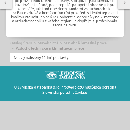
po pravidelnou údržbu a opravy. K dispozici jsou klimatizace
kazetové, nástěnné, podstropní či parapetní, vhodné jak pro
kanceláře, tak i rodinné domy. Moderní vzduchotechnika
zajišťuje zdravé a komfortní vnitřní prostředí s ideální teplotou i
kvalitou vzduchu po celý rok. Vyberte si odborníky na klimatizace
a vzduchotechniku z vašeho regionu a dopřejte si profesionální
servis na míru.
Katalog firem
Stavebnictví
Stavebně řemeslné práce
Vzduchotechnické a klimatizační práce
Nebyly nalezeny žádné poptávky.
© Evropská databanka s.r.o.
info@edb.cz
O nás
Česká poradna
Slovenská poradňa
Cookies