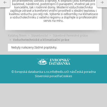
po pravidelnou údržbu a opravy. K dispozici jsou klimatizace
kazetové, nástěnné, podstropní či parapetní, vhodné jak pro
kanceláře, tak i rodinné domy. Moderní vzduchotechnika
zajišťuje zdravé a komfortní vnitřní prostředí s ideální teplotou i
kvalitou vzduchu po celý rok. Vyberte si odborníky na klimatizace
a vzduchotechniku z vašeho regionu a dopřejte si profesionální
servis na míru.
Katalog firem
Stavebnictví
Stavebně řemeslné práce
Vzduchotechnické a klimatizační práce
Nebyly nalezeny žádné poptávky.
© Evropská databanka s.r.o.
info@edb.cz
O nás
Česká poradna
Slovenská poradňa
Cookies