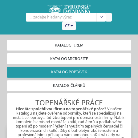
CZ
KATALOG FIREM
KATALOG MICROSITE
KATALOG POPTÁVEK
KATALOG ČLÁNKŮ
TOPENÁŘSKÉ PRÁCE
Hledáte spolehlivou firmu na
topenářské práce
?
V našem
katalogu najdete ověřené odborníky, kteří se specializují na
instalace, opravy a údržbu topení pro domácnosti i firmy. Nabízí
kompletní servis od montáže kotlů, radiátorů a podlahového
topení až po moderní řešení s využitím tepelných čerpadel či
kondenzačních kotlů. Díky dlouholetým zkušenostem a
profesionálnímu přístupu vám pomohou snížit náklady na