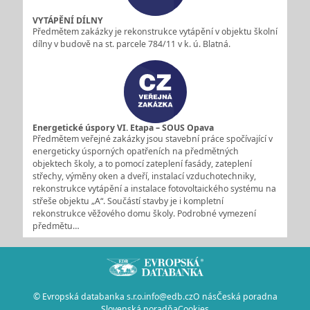
VYTÁPĚNÍ DÍLNY
Předmětem zakázky je rekonstrukce vytápění v objektu školní
dílny v budově na st. parcele 784/11 v k. ú. Blatná.
Energetické úspory VI. Etapa – SOUS Opava
Předmětem veřejné zakázky jsou stavební práce spočívající v
energeticky úsporných opatřeních na předmětných
objektech školy, a to pomocí zateplení fasády, zateplení
střechy, výměny oken a dveří, instalací vzduchotechniky,
rekonstrukce vytápění a instalace fotovoltaického systému na
střeše objektu „A“. Součástí stavby je i kompletní
rekonstrukce věžového domu školy. Podrobné vymezení
předmětu…
© Evropská databanka s.r.o.
info@edb.cz
O nás
Česká poradna
Slovenská poradňa
Cookies