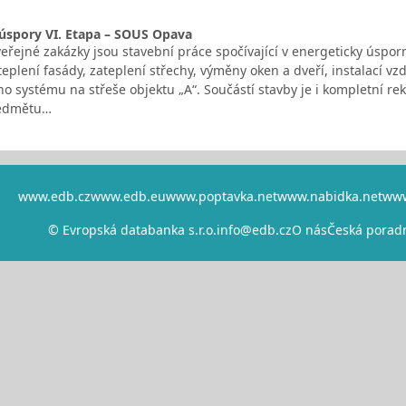
úspory VI. Etapa – SOUS Opava
řejné zakázky jsou stavební práce spočívající v energeticky úspor
eplení fasády, zateplení střechy, výměny oken a dveří, instalací vz
ého systému na střeše objektu „A“. Součástí stavby je i kompletní 
ředmětu…
www.edb.cz
www.edb.eu
www.poptavka.net
www.nabidka.net
www
© Evropská databanka s.r.o.
info@edb.cz
O nás
Česká porad