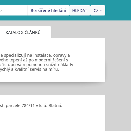
Rozšířené hledání
CZ
KATALOG ČLÁNKŮ
 specializují na instalace, opravy a
vého topení až po moderní řešení s
 přístupu vám pomohou snížit náklady
ychlý a kvalitní servis na míru.
. parcele 784/11 v k. ú. Blatná.