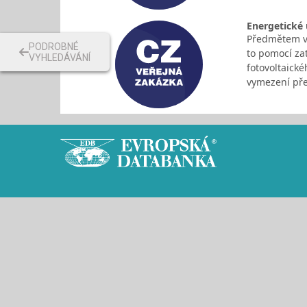
Energetické 
Předmětem ve
PODROBNÉ
to pomocí zat
VYHLEDÁVÁNÍ
fotovoltaick
vymezení p