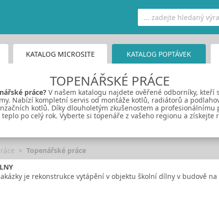
KATALOG MICROSITE
KATALOG POPTÁVEK
TOPENÁŘSKÉ PRÁCE
nářské práce
?
V našem katalogu najdete ověřené odborníky, kteří se
rmy. Nabízí kompletní servis od montáže kotlů, radiátorů a podlaho
enzačních kotlů. Díky dlouholetým zkušenostem a profesionálnímu
 teplo po celý rok. Vyberte si topenáře z vašeho regionu a získejte r
práce
Topenářské práce
ÍLNY
ázky je rekonstrukce vytápění v objektu školní dílny v budově na st