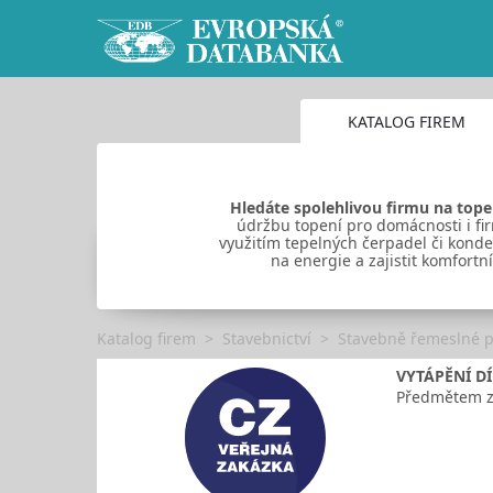
KATALOG FIREM
Hledáte spolehlivou firmu na
tope
údržbu topení pro domácnosti i fi
využitím tepelných čerpadel či kond
na energie a zajistit komfortní
Katalog firem
Stavebnictví
Stavebně řemeslné 
VYTÁPĚNÍ D
Předmětem zak