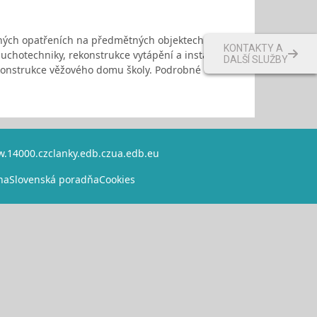
ných opatřeních na předmětných objektech školy, a
KONTAKTY A
duchotechniky, rekonstrukce vytápění a instalace
DALŠÍ SLUŽBY
rekonstrukce věžového domu školy. Podrobné
.14000.cz
clanky.edb.cz
ua.edb.eu
na
Slovenská poradňa
Cookies