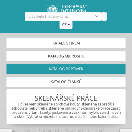
CZ
KATALOG FIREM
KATALOG MICROSITE
KATALOG POPTÁVEK
KATALOG ČLÁNKŮ
SKLENÁŘSKÉ PRÁCE
Líbí se vám skleněné sprchové kouty, skleněná zábradlí a
schodiště nebo třeba skleněné obklady? Sklenářské práce zajistí
broušení, vrtání, fazety, pískování a zasklívání výloh, střech, dveří
a oken. Vybrat si můžete matované, izolační nebo kalené sklo.
Katalog firem
Stavebnictví
Stavebně řemeslné práce