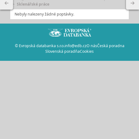
Sklenářské práce
Nebyly nalezeny žádné poptávky.
© Evropská databanka s.r.o.
info@edb.cz
O nás
Česká poradna
Slovenská poradňa
Cookies