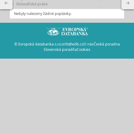
Sklenářské práce
Nebyly nalezeny žádné poptávky.
© Evropská databanka s.r.o.
info@edb.cz
O nás
Česká poradna
Slovenská poradňa
Cookies