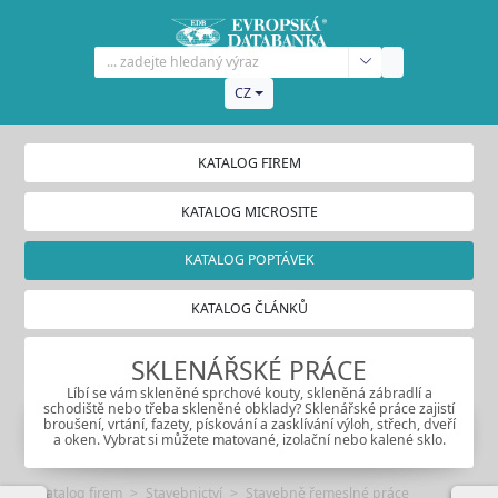
CZ
KATALOG FIREM
KATALOG MICROSITE
KATALOG POPTÁVEK
KATALOG ČLÁNKŮ
SKLENÁŘSKÉ PRÁCE
Líbí se vám skleněné sprchové kouty, skleněná zábradlí a
schodiště nebo třeba skleněné obklady? Sklenářské práce zajistí
broušení, vrtání, fazety, pískování a zasklívání výloh, střech, dveří
a oken. Vybrat si můžete matované, izolační nebo kalené sklo.
Katalog firem
Stavebnictví
Stavebně řemeslné práce