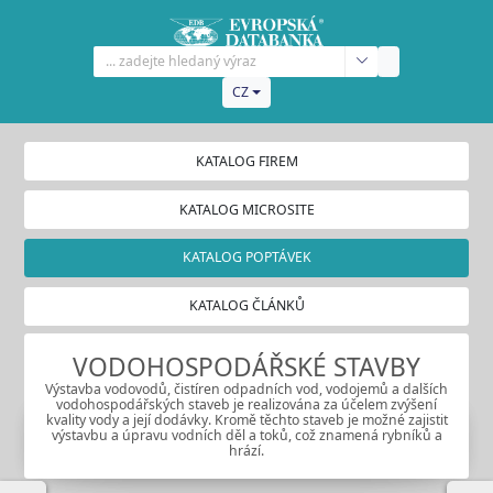
CZ
KATALOG FIREM
KATALOG MICROSITE
KATALOG POPTÁVEK
KATALOG ČLÁNKŮ
VODOHOSPODÁŘSKÉ STAVBY
Výstavba vodovodů, čistíren odpadních vod, vodojemů a dalších
vodohospodářských staveb je realizována za účelem zvýšení
kvality vody a její dodávky. Kromě těchto staveb je možné zajistit
výstavbu a úpravu vodních děl a toků, což znamená rybníků a
hrází.