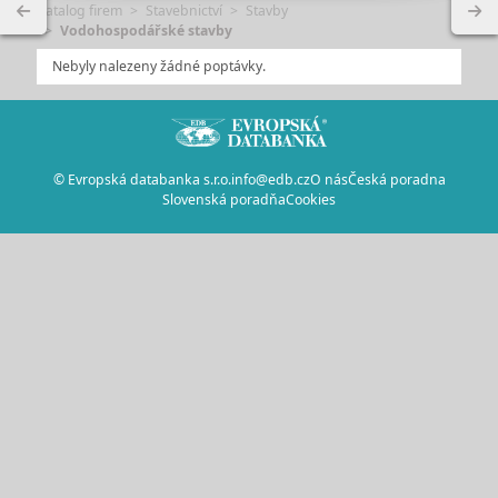
Katalog firem
Stavebnictví
Stavby
Vodohospodářské stavby
Nebyly nalezeny žádné poptávky.
© Evropská databanka s.r.o.
info@edb.cz
O nás
Česká poradna
Slovenská poradňa
Cookies