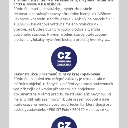
1. Vodní nádrž “Jazírka“ ve Višňovém, 2. Rybník na parcele
č.133 a 3898/6 v k.ú.Višňové
Předmětem veřejné zakázky je výběr zhotovitele
rekonstrukce stávající stavby přírodního biotopu: 1. Višňové –
Rekonstrukce vodní nádrže Jazírka 2. Rybník na parcele č.133
a 3898/6 v k.ú.Višňové výstavba malého rybníčku v k.ú.
Višňové, jež bude sloužit pro rozvoj biodiverzity místa
dotčeného stavbou. Hlavním účelem stavby bude zvýšení
biodiverzity lokality, vytvoření biotopu pro obojživelníky, a…
Rekonstrukce 3 pramenů Zlínský kraj - opakování
Předmětem plnění této veřejné zakázky je rekonstrukce
měřných objektů, určených k měření vydatnosti podzemních
vod přístroji s dálkovým přenosem, dle projektové
dokumentace. V rámci prací bude stávající a již nevyhovující
měřící profil nahrazen novým, bude osazen vodočet a dále
bude osazena měřící a pozorovací technika, která slouží pro
potřeby zadavatele: • PB0157 Pitín • PB0179 Malenovice •…