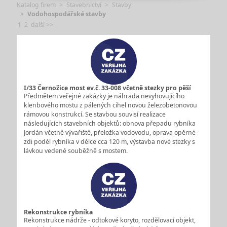
Katalog firem
Stavebnictví
Stavby
Vodohospodářské stavby
1
2
další >>
I/33 Černožice most ev.č. 33-008 včetně stezky pro pěší
Předmětem veřejné zakázky je náhrada nevyhovujícího
klenbového mostu z pálených cihel novou železobetonovou
rámovou konstrukcí. Se stavbou souvisí realizace
následujících stavebních objektů: obnova přepadu rybníka
Jordán včetně vývařiště, přeložka vodovodu, oprava opěrné
zdi podél rybníka v délce cca 120 m, výstavba nové stezky s
lávkou vedené souběžně s mostem.
Rekonstrukce rybníka
Rekonstrukce nádrže - odtokové koryto, rozdělovací objekt,