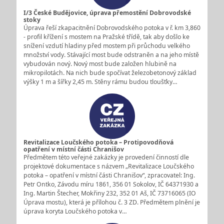
I/3 České Budějovice, úprava přemostění Dobrovodské
stoky
Úprava řeší zkapacitnění Dobrovodského potoka v ř. km 3,860
- profil křížení s mostem na Pražské třídě, tak aby došlo ke
snížení vzdutí hladiny před mostem při průchodu velkého
množství vody. Stávající most bude odstraněn a na jeho místě
vybudován nový. Nový most bude založen hlubině na
mikropilotách. Na nich bude spočívat železobetonový základ
výšky 1 m a šířky 2,45 m. Stěny rámu budou tloušťky…
Revitalizace Loučského potoka – Protipovodňová
opatření v místní části Chranišov
Předmětem této veřejné zakázky je provedení činností dle
projektové dokumentace s názvem „Revitalizace Loučského
potoka – opatření v místní části Chranišov“, zpracovatel: Ing.
Petr Ontko, Závodu míru 1861, 356 01 Sokolov, IČ 64371930 a
Ing. Martin Štecher, Mokřiny 232, 352 01 Aš, IČ 73716065 (IO
Úprava mostu), která je přílohou č. 3 ZD. Předmětem plnění je
úprava koryta Loučského potoka v…