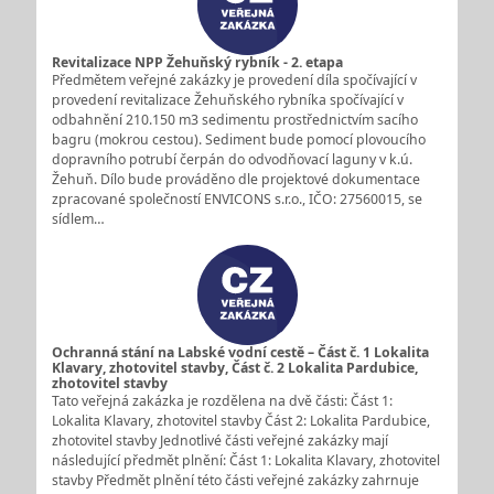
Revitalizace NPP Žehuňský rybník - 2. etapa
Předmětem veřejné zakázky je provedení díla spočívající v
provedení revitalizace Žehuňského rybníka spočívající v
odbahnění 210.150 m3 sedimentu prostřednictvím sacího
bagru (mokrou cestou). Sediment bude pomocí plovoucího
dopravního potrubí čerpán do odvodňovací laguny v k.ú.
Žehuň. Dílo bude prováděno dle projektové dokumentace
zpracované společností ENVICONS s.r.o., IČO: 27560015, se
sídlem…
Ochranná stání na Labské vodní cestě – Část č. 1 Lokalita
Klavary, zhotovitel stavby, Část č. 2 Lokalita Pardubice,
zhotovitel stavby
Tato veřejná zakázka je rozdělena na dvě části: Část 1:
Lokalita Klavary, zhotovitel stavby Část 2: Lokalita Pardubice,
zhotovitel stavby Jednotlivé části veřejné zakázky mají
následující předmět plnění: Část 1: Lokalita Klavary, zhotovitel
stavby Předmět plnění této části veřejné zakázky zahrnuje