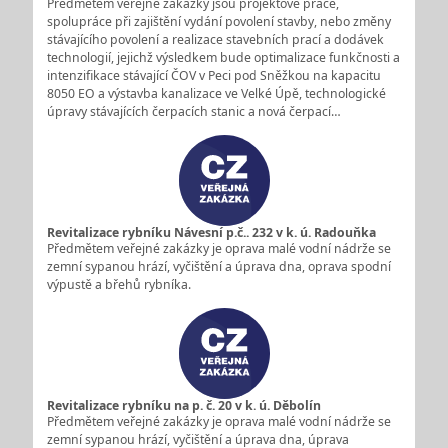
Předmětem veřejné zakázky jsou projektové práce,
spolupráce při zajištění vydání povolení stavby, nebo změny
stávajícího povolení a realizace stavebních prací a dodávek
technologií, jejichž výsledkem bude optimalizace funkčnosti a
intenzifikace stávající ČOV v Peci pod Sněžkou na kapacitu
8050 EO a výstavba kanalizace ve Velké Úpě, technologické
úpravy stávajících čerpacích stanic a nová čerpací…
Revitalizace rybníku Návesní p.č.. 232 v k. ú. Radouňka
Předmětem veřejné zakázky je oprava malé vodní nádrže se
zemní sypanou hrází, vyčištění a úprava dna, oprava spodní
výpustě a břehů rybníka.
Revitalizace rybníku na p. č. 20 v k. ú. Děbolín
Předmětem veřejné zakázky je oprava malé vodní nádrže se
zemní sypanou hrází, vyčištění a úprava dna, úprava