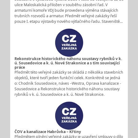
ulice Maloskalická přiložen v souběhu zásobní řad. V
armaturní komoře VDJ bude provedena výměna stávajících
trubních rozvodů a armatur. Předmět veřejné zakázky řeší
pouze I. etapu výstavby nového výtlačného řadu. Staveniště…
Rekonstrukce historického náhonu soustavy rybníků v k.
ú. Sousedovice a k. ú. Nové Strakonice a s tím související
práce
Předmět této veřejné zakázky se skládá z několika stavebních
objektů, které tvoří jeden funkční celek. Konkrétně se jedná
o: Chodník Sousedovice, náves –Westra, Oprava kanalizace -
Sousedovice a Rekonstrukce historického náhonu soustavy
rybníků v k. ú. Sousedovice a k. ú. Nové Strakonice.
ČOV a kanalizace Habrůvka – Křtiny
Předmětem plnění veřejné zakázky je uzavření smlouvy o dílo