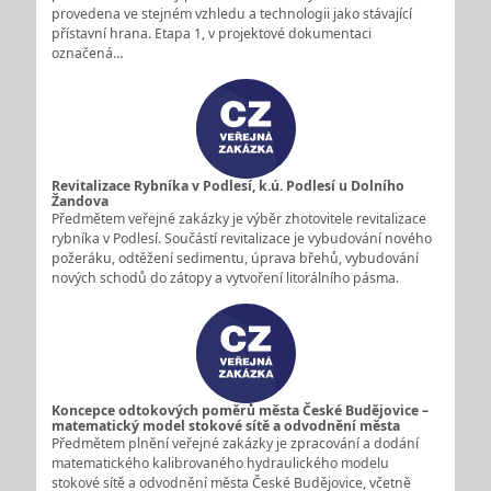
provedena ve stejném vzhledu a technologii jako stávající
přístavní hrana. Etapa 1, v projektové dokumentaci
označená…
Revitalizace Rybníka v Podlesí, k.ú. Podlesí u Dolního
Žandova
Předmětem veřejné zakázky je výběr zhotovitele revitalizace
rybníka v Podlesí. Součástí revitalizace je vybudování nového
požeráku, odtěžení sedimentu, úprava břehů, vybudování
nových schodů do zátopy a vytvoření litorálního pásma.
Koncepce odtokových poměrů města České Budějovice –
matematický model stokové sítě a odvodnění města
Předmětem plnění veřejné zakázky je zpracování a dodání
matematického kalibrovaného hydraulického modelu
stokové sítě a odvodnění města České Budějovice, včetně