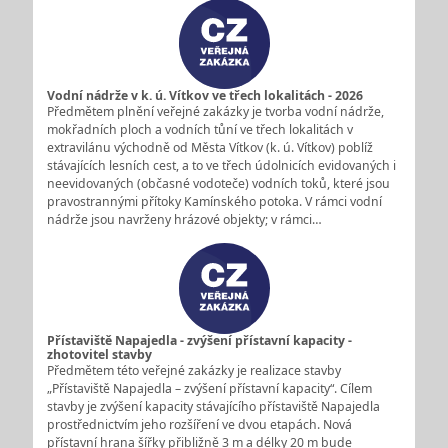
Vodní nádrže v k. ú. Vítkov ve třech lokalitách - 2026
Předmětem plnění veřejné zakázky je tvorba vodní nádrže,
mokřadních ploch a vodních tůní ve třech lokalitách v
extravilánu východně od Města Vítkov (k. ú. Vítkov) poblíž
stávajících lesních cest, a to ve třech údolnicích evidovaných i
neevidovaných (občasné vodoteče) vodních toků, které jsou
pravostrannými přítoky Kamínského potoka. V rámci vodní
nádrže jsou navrženy hrázové objekty; v rámci…
Přístaviště Napajedla - zvýšení přístavní kapacity -
zhotovitel stavby
Předmětem této veřejné zakázky je realizace stavby
„Přístaviště Napajedla – zvýšení přístavní kapacity“. Cílem
stavby je zvýšení kapacity stávajícího přístaviště Napajedla
prostřednictvím jeho rozšíření ve dvou etapách. Nová
přístavní hrana šířky přibližně 3 m a délky 20 m bude