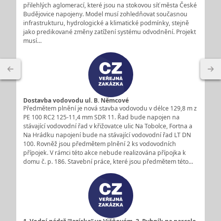
přilehlých aglomerací, které jsou na stokovou síť města České
Budějovice napojeny. Model musí zohledňovat současnou
infrastrukturu, hydrologické a klimatické podmínky, stejně
jako predikované změny zatížení systému odvodnění. Projekt
musí…
Dostavba vodovodu ul. B. Němcové
Předmětem plnění je nová stavba vodovodu v délce 129,8 m z
PE 100 RC2 125-11,4 mm SDR 11. Řad bude napojen na
stávající vodovodní řad v křižovatce ulic Na Tobolce, Fortna a
Na Hrádku napojení bude na stávající vodovodní řad LT DN
100. Rovněž jsou předmětem plnění 2 ks vodovodních
přípojek. V rámci této akce nebude realizována přípojka k
domu č. p. 186. Stavební práce, které jsou předmětem této…