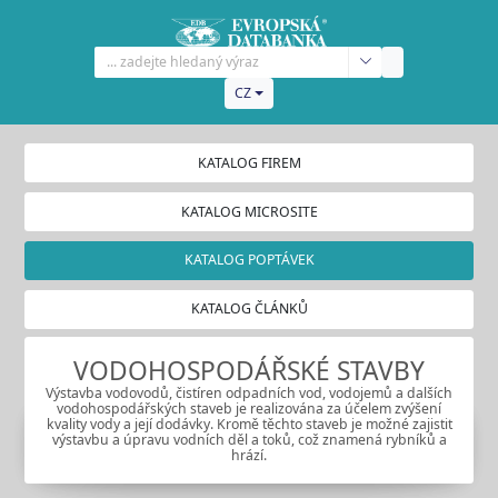
CZ
KATALOG FIREM
KATALOG MICROSITE
KATALOG POPTÁVEK
KATALOG ČLÁNKŮ
VODOHOSPODÁŘSKÉ STAVBY
Výstavba vodovodů, čistíren odpadních vod, vodojemů a dalších
vodohospodářských staveb je realizována za účelem zvýšení
kvality vody a její dodávky. Kromě těchto staveb je možné zajistit
výstavbu a úpravu vodních děl a toků, což znamená rybníků a
hrází.