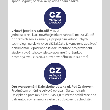
spodní výpust, oprava lávky, odbahnění nádrže
Vrbové jezírko v zahradě mEDU
Jedná se o realizaci nového jezírka v zahradě mEDU včetně
příbřežních zón s kameny a připojením jednoduchých
technologií na elektrickou síť. Zakázka je vymezena zadávací
dokumentací v podrobnosti dokumentace pro provedení
stavby a výběr zhotovitele zpracované Ing. Lenkou
Kostohryzovou z 2/2024 a revidovaného soupisu prací.
Oprava opevnění Dalejského potoka ul. Pod Žvahovem
Předmětem plnění je celková oprava nábřežních zdi
Dalejského potoka v ř. km 1,845-1,895 včetně stabilizace dna
balvanitou rovnaninou a výstavby pobytového schodiště..