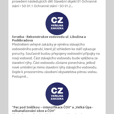
provedení následujících děl: Stavební objekt 01 Ochranné
stání • SO 01.1 Ochranné stání • SO 01.2…
Svratka - Rekonstrukce vodovodu ul. Libušina a
Poděbradova
Předmětem veřejné zakázky je výměna stávajícího
vodovodního potrubí, které již vzhledem ke stáří vykazuje
poruchy. Současně budou přepojeny vodovodní přípojky na
nový vodovod. Část stávajícího vodovodu bude vytěžena ze
stavební rýhy. Část vodovodu zůstane ponechána, jelikož
nové umístění je mimo stavební rýhy stávajícího vodovodu.
Dojde k provizornímu zásobení obyvatelstva pitnou vodou.
Postupně…
"Pec pod Sněžkou – intenzifikace ČOV“ a „Velká Úpa -
odkanalizování obce a ČOV"