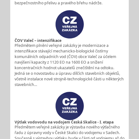
bezpečnostního přelivu a pravého břehu nádrže.
ČOV Valeč – intenzifikace
Předmětem plnění veřejné zakázky je modernizace a
intenzifikace stávající mechanicko-biologické čistírny
komunálních odpadních vod (ČOV) obce Valeč za účelem
navýšení kapacity z 1120 EO na 1600 EO a snížení
koncentračních hodnot ukazatelů znečištění na odtoku.
Jedná se o novostavbu a úpravu dílčích stavebních objektů,
včetně instalace nové strojně-technologické části u některých
stavebních…
Výtlak vodovodu na vodojem Česká Skalice - I. etapa
Předmětem veřejné zakázky je výstavba nového výtlačného
řadu z úpravny vody v České Skalici do vodojemu v Sadech.
Současně s výstavbou výtlaku bude v části od vodojemu až do