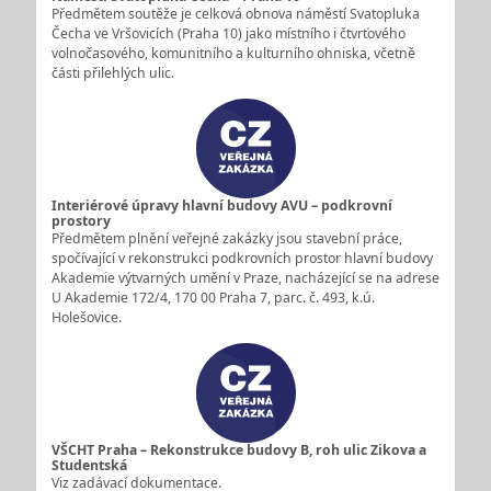
Předmětem soutěže je celková obnova náměstí Svatopluka
Čecha ve Vršovicích (Praha 10) jako místního i čtvrťového
volnočasového, komunitního a kulturního ohniska, včetně
části přilehlých ulic.
Interiérové úpravy hlavní budovy AVU – podkrovní
prostory
Předmětem plnění veřejné zakázky jsou stavební práce,
spočívající v rekonstrukci podkrovních prostor hlavní budovy
Akademie výtvarných umění v Praze, nacházející se na adrese
U Akademie 172/4, 170 00 Praha 7, parc. č. 493, k.ú.
Holešovice.
VŠCHT Praha – Rekonstrukce budovy B, roh ulic Zikova a
Studentská
Viz zadávací dokumentace.