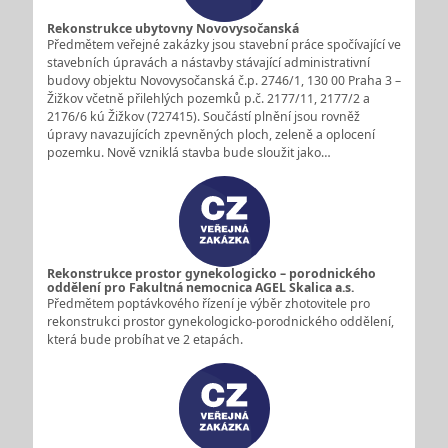
Rekonstrukce ubytovny Novovysočanská
Předmětem veřejné zakázky jsou stavební práce spočívající ve
stavebních úpravách a nástavby stávající administrativní
budovy objektu Novovysočanská č.p. 2746/1, 130 00 Praha 3 –
Žižkov včetně přilehlých pozemků p.č. 2177/11, 2177/2 a
2176/6 kú Žižkov (727415). Součástí plnění jsou rovněž
úpravy navazujících zpevněných ploch, zeleně a oplocení
pozemku. Nově vzniklá stavba bude sloužit jako…
Rekonstrukce prostor gynekologicko – porodnického
oddělení pro Fakultná nemocnica AGEL Skalica a.s.
Předmětem poptávkového řízení je výběr zhotovitele pro
rekonstrukci prostor gynekologicko-porodnického oddělení,
která bude probíhat ve 2 etapách.