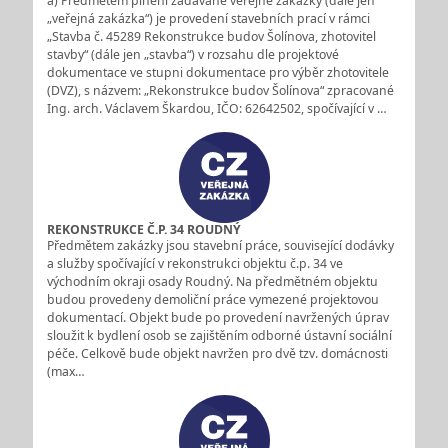
a) Předmětem plnění zadávané veřejné zakázky (dále jen
„veřejná zakázka“) je provedení stavebních prací v rámci
„Stavba č. 45289 Rekonstrukce budov Šolínova, zhotovitel
stavby“ (dále jen „stavba“) v rozsahu dle projektové
dokumentace ve stupni dokumentace pro výběr zhotovitele
(DVZ), s názvem: „Rekonstrukce budov Šolínova“ zpracované
Ing. arch. Václavem Škardou, IČO: 62642502, spočívající v …
REKONSTRUKCE Č.P. 34 ROUDNÝ
Předmětem zakázky jsou stavební práce, související dodávky
a služby spočívající v rekonstrukci objektu č.p. 34 ve
východním okraji osady Roudný. Na předmětném objektu
budou provedeny demoliční práce vymezené projektovou
dokumentací. Objekt bude po provedení navržených úprav
sloužit k bydlení osob se zajištěním odborné ústavní sociální
péče. Celkově bude objekt navržen pro dvě tzv. domácnosti
(max…