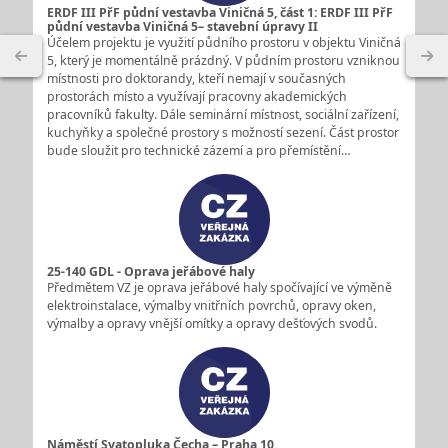
ERDF III PřF půdní vestavba Viničná 5, část 1: ERDF III PřF
půdní vestavba Viničná 5– stavební úpravy II
Účelem projektu je využití půdního prostoru v objektu Viničná
5, který je momentálně prázdný. V půdním prostoru vzniknou
místnosti pro doktorandy, kteří nemají v současných
prostorách místo a využívají pracovny akademických
pracovníků fakulty. Dále seminární místnost, sociální zařízení,
kuchyňky a společné prostory s možností sezení. Část prostor
bude sloužit pro technické zázemí a pro přemístění…
25-140 GDL - Oprava jeřábové haly
Předmětem VZ je oprava jeřábové haly spočívající ve výměně
elektroinstalace, výmalby vnitřních povrchů, opravy oken,
výmalby a opravy vnější omítky a opravy dešťových svodů.
Náměstí Svatopluka Čecha – Praha 10