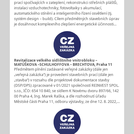
prací spočívajících v zateplení, rekonstrukci střešních plášťů,
instalaci vzduchotechniky, fotovoltaiky s akumulací,
automatického stínění a inteligentního řízení osvětlení (tj.
systém design – build). Cílem předmětných stavebních úprav
je dosáhnout komplexního zlepšení energetické účinnosti…
Revitalizace velkého sídlištního vnitrobloku –
MATÚŠKOVA –SCHULHOFFOVA – BRECHTOVA, Praha 11
Předmětem plnění zadávané veřejné zakázky (dále jen
„veřejná zakázka“) je provedení stavebních prací (dále jen
„stavba“) v rozsahu dle projektové dokumentace stavby
(DSP/DPS) zpracované v 01/2021 společností REINVEST SPOL.
s.r.o., IČO: 654 10 840, se sídlem K Novému dvoru 897/66, 142
00 Praha 4, Ing. Marek Raška, a dle rozhodnutí úřadu
Městské části Praha 11, odboru výstavby, ze dne 12. 8. 2022,…