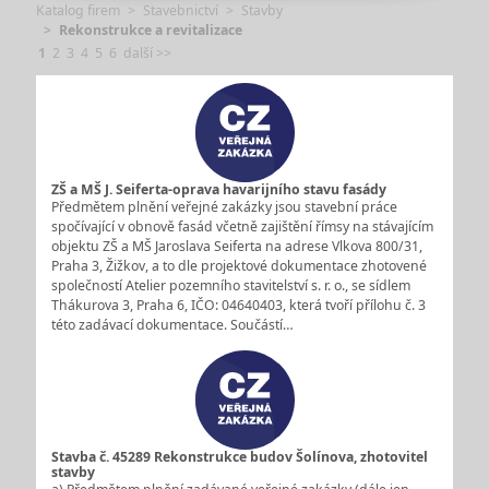
Katalog firem
Stavebnictví
Stavby
Rekonstrukce a revitalizace
1
2
3
4
5
6
další >>
ZŠ a MŠ J. Seiferta-oprava havarijního stavu fasády
Předmětem plnění veřejné zakázky jsou stavební práce
spočívající v obnově fasád včetně zajištění římsy na stávajícím
objektu ZŠ a MŠ Jaroslava Seiferta na adrese Vlkova 800/31,
Praha 3, Žižkov, a to dle projektové dokumentace zhotovené
společností Atelier pozemního stavitelství s. r. o., se sídlem
Thákurova 3, Praha 6, IČO: 04640403, která tvoří přílohu č. 3
této zadávací dokumentace. Součástí…
Stavba č. 45289 Rekonstrukce budov Šolínova, zhotovitel
stavby