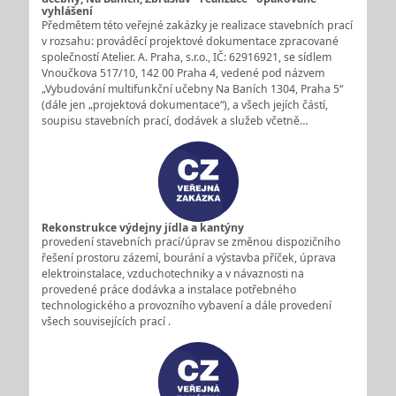
vyhlášení
Předmětem této veřejné zakázky je realizace stavebních prací
v rozsahu: prováděcí projektové dokumentace zpracované
společností Atelier. A. Praha, s.r.o., IČ: 62916921, se sídlem
Vnoučkova 517/10, 142 00 Praha 4, vedené pod názvem
„Vybudování multifunkční učebny Na Baních 1304, Praha 5“
(dále jen „projektová dokumentace“), a všech jejích částí,
soupisu stavebních prací, dodávek a služeb včetně…
Rekonstrukce výdejny jídla a kantýny
provedení stavebních prací/úprav se změnou dispozičního
řešení prostoru zázemí, bourání a výstavba příček, úprava
elektroinstalace, vzduchotechniky a v návaznosti na
provedené práce dodávka a instalace potřebného
technologického a provozního vybavení a dále provedení
všech souvisejících prací .