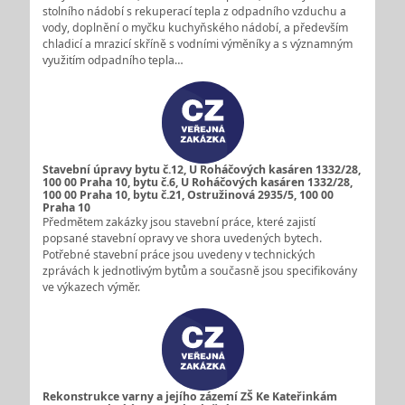
stolního nádobí s rekuperací tepla z odpadního vzduchu a
vody, doplnění o myčku kuchyňského nádobí, a především
chladicí a mrazicí skříně s vodními výměníky a s významným
využitím odpadního tepla…
Stavební úpravy bytu č.12, U Roháčových kasáren 1332/28,
100 00 Praha 10, bytu č.6, U Roháčových kasáren 1332/28,
100 00 Praha 10, bytu č.21, Ostružinová 2935/5, 100 00
Praha 10
Předmětem zakázky jsou stavební práce, které zajistí
popsané stavební opravy ve shora uvedených bytech.
Potřebné stavební práce jsou uvedeny v technických
zprávách k jednotlivým bytům a současně jsou specifikovány
ve výkazech výměr.
Rekonstrukce varny a jejího zázemí ZŠ Ke Kateřinkám