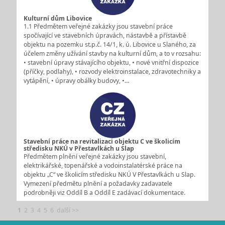
Kulturní dům Libovice
1.1 Předmětem veřejné zakázky jsou stavební práce
spočívající ve stavebních úpravách, nástavbě a přístavbě
objektu na pozemku st.p.č. 14/1, k. ú. Libovice u Slaného, za
účelem změny užívání stavby na kulturní dům, a to v rozsahu:
• stavební úpravy stávajícího objektu, • nové vnitřní dispozice
(příčky, podlahy), • rozvody elektroinstalace, zdravotechniky a
vytápění, • úpravy obálky budovy, •…
Stavební práce na revitalizaci objektu C ve školicím
středisku NKÚ v Přestavlkách u Slap
Předmětem plnění veřejné zakázky jsou stavební,
elektrikářské, topenářské a vodoinstalatérské práce na
objektu „C“ ve školicím středisku NKÚ V Přestavlkách u Slap.
Vymezení předmětu plnění a požadavky zadavatele
podrobněji viz Oddíl B a Oddíl E zadávací dokumentace.
1
2
3
4
5
6
další >>