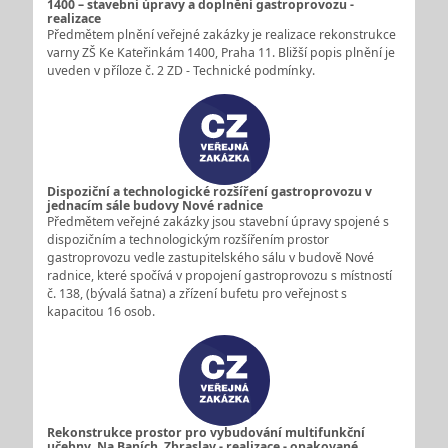
1400 – stavební úpravy a doplnění gastroprovozu -
realizace
Předmětem plnění veřejné zakázky je realizace rekonstrukce
varny ZŠ Ke Kateřinkám 1400, Praha 11. Bližší popis plnění je
uveden v příloze č. 2 ZD - Technické podmínky.
Dispoziční a technologické rozšíření gastroprovozu v
jednacím sále budovy Nové radnice
Předmětem veřejné zakázky jsou stavební úpravy spojené s
dispozičním a technologickým rozšířením prostor
gastroprovozu vedle zastupitelského sálu v budově Nové
radnice, které spočívá v propojení gastroprovozu s místností
č. 138, (bývalá šatna) a zřízení bufetu pro veřejnost s
kapacitou 16 osob.
Rekonstrukce prostor pro vybudování multifunkční
učebny, Na Baních, Zbraslav - realizace - opakované