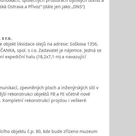
notkách, společných prostorách bytových domů a
á Ostrava a Přívoz“ (dále jen jako „DNS“)
s r.o.
 objekt likvidace olejů na adrese: Soškova 1356,
ČANKA, spol. s r.o. Zadavatel je nájemce. Jedná se
í expediční halu (18,2x7,1 m) a navazující
munikací, zpevněných ploch a inženýrských sítí v
jší rekonstrukci objektů FB a FE včetně nové
. Kompletní rekonstrukcí projdou i veškeré
jícího objektu č.p. 80, kde bude zřízeno muzeum