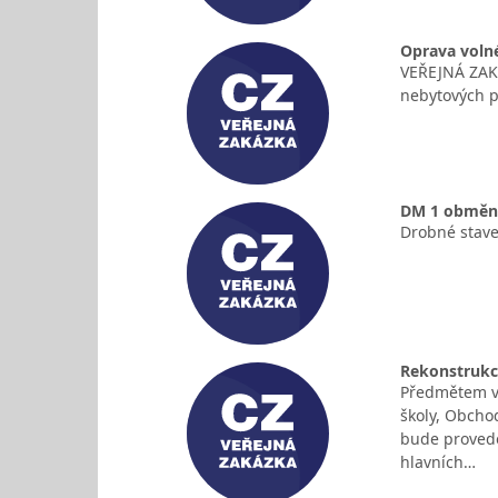
Oprava volné
VEŘEJNÁ ZAK
nebytových p
DM 1 obměna 
Drobné stave
Rekonstrukc
Předmětem veř
školy, Obcho
bude provede
hlavních…