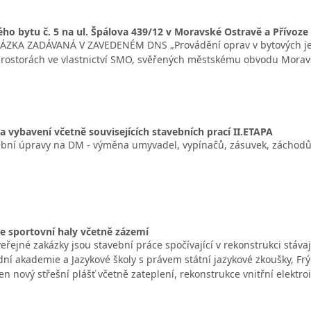
ho bytu č. 5 na ul. Špálova 439/12 v Moravské Ostravě a Přívoze
ÁZKA ZADÁVANÁ V ZAVEDENÉM DNS „Provádění oprav v bytových jed
rostorách ve vlastnictví SMO, svěřených městskému obvodu Moravsk
vybavení včetně souvisejících stavebních prací II.ETAPA
bní úpravy na DM - výměna umyvadel, vypínačů, zásuvek, záchodů 
e sportovní haly včetně zázemí
ejné zakázky jsou stavební práce spočívající v rekonstrukci stávaj
dní akademie a Jazykové školy s právem státní jazykové zkoušky, Fr
n nový střešní plášť včetně zateplení, rekonstrukce vnitřní elektro