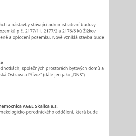
ch a nástavby stávající administrativní budovy
pozemků p.č. 2177/11, 2177/2 a 2176/6 kú Žižkov
eleně a oplocení pozemku. Nově vzniklá stavba bude
ze
notkách, společných prostorách bytových domů a
á Ostrava a Přívoz“ (dále jen jako „DNS“)
emocnica AGEL Skalica a.s.
gynekologicko-porodnického oddělení, která bude