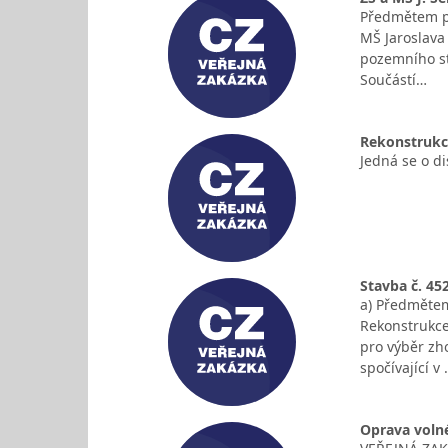
Předmětem pl
MŠ Jaroslava 
pozemního sta
Součástí…
Rekonstrukce
Jedná se o d
Stavba č. 45
a) Předmětem
Rekonstrukce
pro výběr zh
spočívající v
Oprava volné