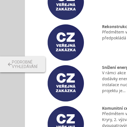
Rekonstrukce
Předmětem ve
předpokládá 
PODROBNÉ
VYHLEDÁVÁNÍ
Snížení ener
V rámci akce 
dodávky ener
instalace nuc
projektu je…
Komunitní ce
Předmětem ve
Kryry, 2. vý
dvoupatrovým