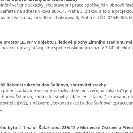
nění veřejné zakázky jsou stavební práce spočívající v obnově fasád
Seiferta na adrese Vlkova 800/31, Praha 3, Žižkov, a to dle projek
vitelství s. r. o., se sídlem Thákurova 3, Praha 6, IČO: 04640403, k
 prostor III. NP v objektu I. ledové plochy Zimního stadionu mě
ispoziční úpravy stávajícího společenského provozu v 3.NP objektu 
289 Rekonstrukce budov Šolínova, zhotovitel stavby
 plnění zadávané veřejné zakázky (dále jen „veřejná zakázka“) je p
 budov Šolínova, zhotovitel stavby“ (dále jen „stavba“) v rozsahu
otovitele (DVZ), s názvem: „Rekonstrukce budov Šolínova“ zpracova
 …
ho bytu č. 1 na ul. Šafaříkova 286/12 v Moravské Ostravě a Přív