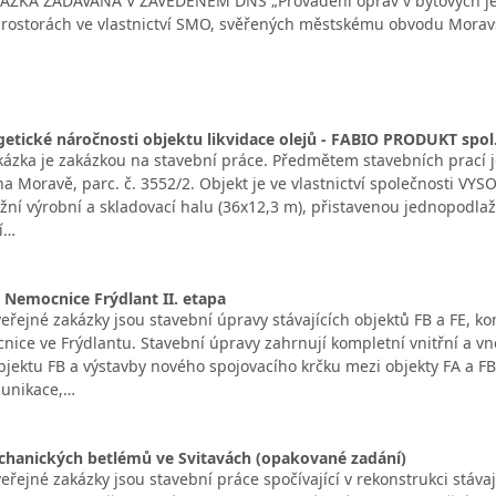
ÁZKA ZADÁVANÁ V ZAVEDENÉM DNS „Provádění oprav v bytových jed
rostorách ve vlastnictví SMO, svěřených městskému obvodu Moravsk
getické náročnosti objektu likvidace olejů - FABIO PRODUKT spol. 
ázka je zakázkou na stavební práce. Předmětem stavebních prací je
 Moravě, parc. č. 3552/2. Objekt je ve vlastnictví společnosti VYSO
ní výrobní a skladovací halu (36x12,3 m), přistavenou jednopodlažn
í…
Nemocnice Frýdlant II. etapa
řejné zakázky jsou stavební úpravy stávajících objektů FB a FE, ko
nice ve Frýdlantu. Stavební úpravy zahrnují kompletní vnitřní a vně
objektu FB a výstavby nového spojovacího krčku mezi objekty FA a FB
munikace,…
anických betlémů ve Svitavách (opakované zadání)
řejné zakázky jsou stavební práce spočívající v rekonstrukci stáva