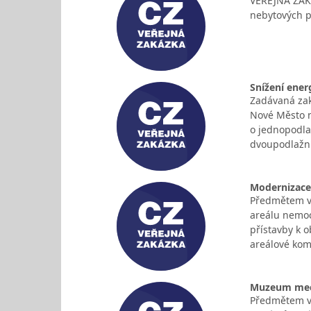
VEŘEJNÁ ZAK
nebytových p
Snížení ener
Zadávaná zak
Nové Město na
o jednopodlaž
dvoupodlažn
Modernizace 
Předmětem ve
areálu nemoc
přístavby k 
areálové ko
Muzeum mech
Předmětem ve