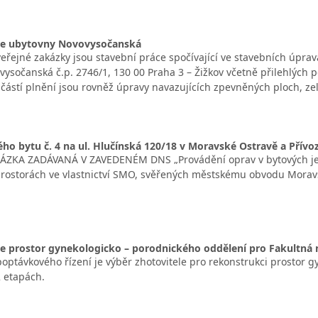
e ubytovny Novovysočanská
řejné zakázky jsou stavební práce spočívající ve stavebních úpravá
vysočanská č.p. 2746/1, 130 00 Praha 3 – Žižkov včetně přilehlých 
učástí plnění jsou rovněž úpravy navazujících zpevněných ploch, z
ho bytu č. 4 na ul. Hlučínská 120/18 v Moravské Ostravě a Přívo
ÁZKA ZADÁVANÁ V ZAVEDENÉM DNS „Provádění oprav v bytových jed
rostorách ve vlastnictví SMO, svěřených městskému obvodu Moravsk
 prostor gynekologicko – porodnického oddělení pro Fakultná n
ptávkového řízení je výběr zhotovitele pro rekonstrukci prostor 
2 etapách.