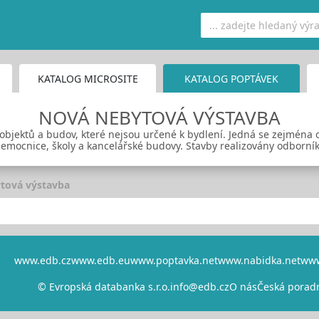
KATALOG MICROSITE
KATALOG POPTÁVEK
NOVÁ NEBYTOVÁ VÝSTAVBA
objektů a budov, které nejsou určené k bydlení. Jedná se zejména 
emocnice, školy a kancelářské budovy. Stavby realizovány odborní
tová výstavba
www.edb.cz
www.edb.eu
www.poptavka.net
www.nabidka.net
www
© Evropská databanka s.r.o.
info@edb.cz
O nás
Česká porad