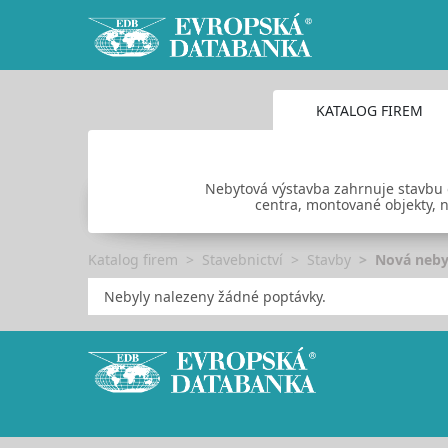
KATALOG FIREM
Nebytová výstavba zahrnuje stavbu 
centra, montované objekty, n
Katalog firem
Stavebnictví
Stavby
Nová neby
Nebyly nalezeny žádné poptávky.