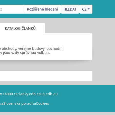
Rozšířené hledání
CZ
KATALOG ČLÁNKŮ
o obchody, veřejné budovy, obchodní
ky jsou vždy správnou volbou.
.14000.cz
clanky.edb.cz
ua.edb.eu
na
Slovenská poradňa
Cookies