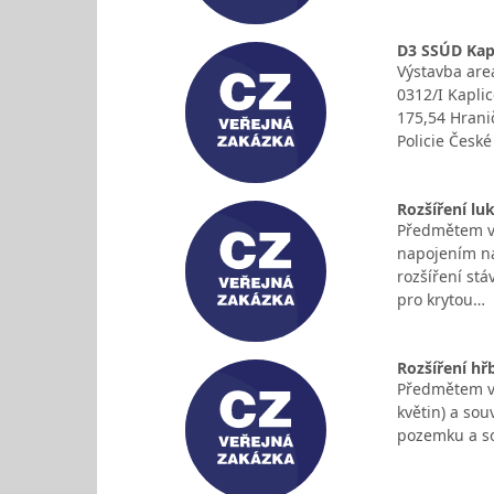
D3 SSÚD Kapl
Výstavba are
0312/I Kapli
175,54 Hrani
Policie České
Rozšíření lu
Předmětem ve
napojením na
rozšíření stá
pro krytou…
Rozšíření hřb
Předmětem ve
květin) a sou
pozemku a so