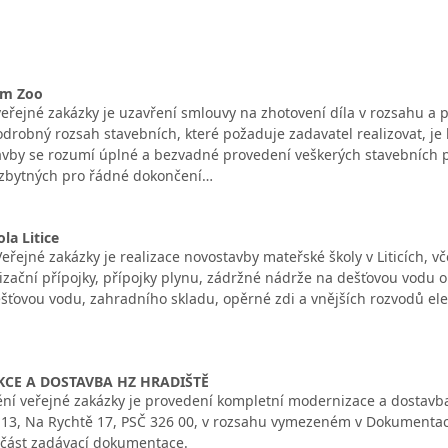
em Zoo
řejné zakázky je uzavření smlouvy na zhotovení díla v rozsahu 
drobný rozsah stavebních, které požaduje zadavatel realizovat, je
vby se rozumí úplné a bezvadné provedení veškerých stavebních p
ezbytných pro řádné dokončení…
la Litice
řejné zakázky je realizace novostavby mateřské školy v Liticích, v
lizační přípojky, přípojky plynu, zádržné nádrže na dešťovou vodu
ťovou vodu, zahradního skladu, opěrné zdi a vnějších rozvodů elekt
CE A DOSTAVBA HZ HRADIŠTĚ
ní veřejné zakázky je provedení kompletní modernizace a dostavba
. 13, Na Rychtě 17, PSČ 326 00, v rozsahu vymezeném v Dokumentaci 
část zadávací dokumentace.