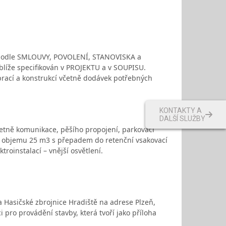
a podle SMLOUVY, POVOLENÍ, STANOVISKA a
 blíže specifikován v PROJEKTU a v SOUPISU.
rací a konstrukcí včetně dodávek potřebných
KONTAKTY A
DALŠÍ SLUŽBY
četně komunikace, pěšího propojení, parkovací
 o objemu 25 m3 s přepadem do retenční vsakovací
roinstalací – vnější osvětlení.
 Hasičské zbrojnice Hradiště na adrese Plzeň,
pro provádění stavby, která tvoří jako příloha