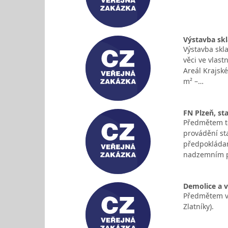
Výstavba sk
Výstavba skl
věci ve vlast
Areál Krajské
m² –…
FN Plzeň, st
Předmětem té
provádění st
předpokládan
nadzemním po
Demolice a v
Předmětem ve
Zlatníky).