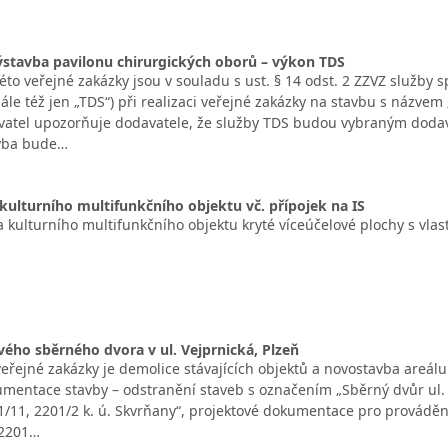
ýstavba pavilonu chirurgických oborů – výkon TDS
o veřejné zakázky jsou v souladu s ust. § 14 odst. 2 ZZVZ služby s
ále též jen „TDS“) při realizaci veřejné zakázky na stavbu s názvem
vatel upozorňuje dodavatele, že služby TDS budou vybraným doda
vba bude…
ulturního multifunkčního objektu vč. přípojek na IS
a kulturního multifunkčního objektu kryté víceúčelové plochy s v
vého sběrného dvora v ul. Vejprnická, Plzeň
ejné zakázky je demolice stávajících objektů a novostavba areálu s
mentace stavby – odstranění staveb s označením „Sběrný dvůr ul. Ve
1/11, 2201/2 k. ú. Skvrňany“, projektové dokumentace pro prováděn
 2201…