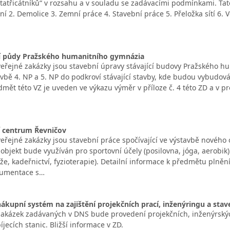
atřicátníků“ v rozsahu a v souladu se zadávacími podmínkami. Tato 
ní 2. Demolice 3. Zemní práce 4. Stavební práce 5. Přeložka sítí 6.
í půdy Pražského humanitního gymnázia
řejné zakázky jsou stavební úpravy stávající budovy Pražského hu
avbě 4. NP a 5. NP do podkroví stávající stavby, kde budou vybud
mět této VZ je uveden ve výkazu výměr v příloze č. 4 této ZD a v pr
í centrum Řevničov
řejné zakázky jsou stavební práce spočívající ve výstavbě nového 
objekt bude využíván pro sportovní účely (posilovna, jóga, aerobik
e, kadeřnictví, fyzioterapie). Detailní informace k předmětu plnění
kumentace s…
kupní systém na zajištění projekčních prací, inženýringu a stave
kázek zadávaných v DNS bude provedení projekčních, inženýrskýc
íjecích stanic. Bližší informace v ZD.