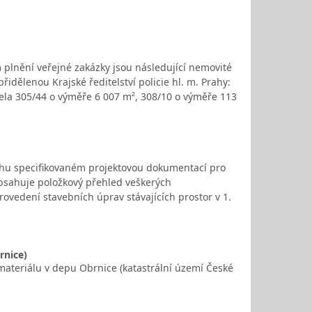
plnění veřejné zakázky jsou následující nemovité
řidělenou Krajské ředitelství policie hl. m. Prahy:
arcela 305/44 o výměře 6 007 m², 308/10 o výměře 113
sahu specifikovaném projektovou dokumentací pro
obsahuje položkový přehled veškerých
ovedení stavebních úprav stávajících prostor v 1.
rnice)
ateriálu v depu Obrnice (katastrální území České