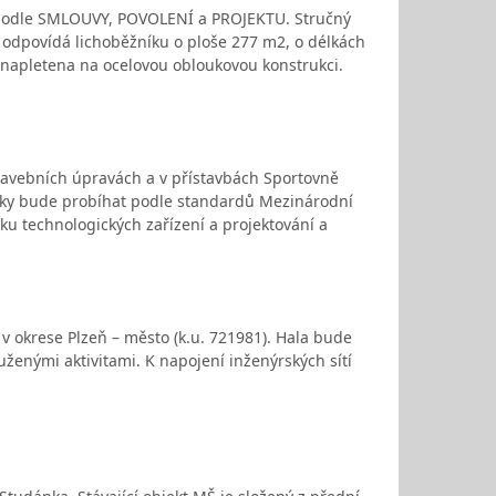
a podle SMLOUVY, POVOLENÍ a PROJEKTU. Stručný
a odpovídá lichoběžníku o ploše 277 m2, o délkách
e napletena na ocelovou obloukovou konstrukci.
stavebních úpravách a v přístavbách Sportovně
ázky bude probíhat podle standardů Mezinárodní
ku technologických zařízení a projektování a
 v okrese Plzeň – město (k.u. 721981). Hala bude
ruženými aktivitami. K napojení inženýrských sítí