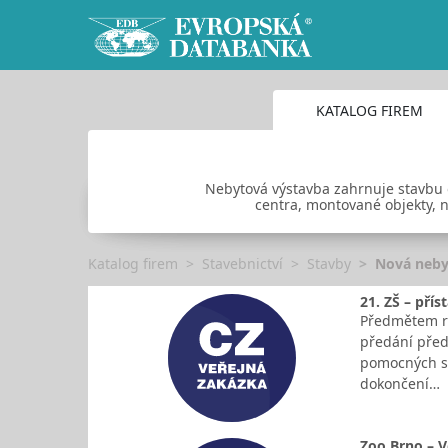
KATALOG FIREM
Nebytová výstavba zahrnuje stavbu 
centra, montované objekty, n
Katalog firem
Stavebnictví
Stavby
Nová neby
21. ZŠ – přís
Předmětem re
předání předm
pomocných st
dokončení…
Zoo Brno – V