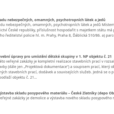
ladu nebezpečných, omamných, psychotropních látek a jedů
adu nebezpečných, omamných, psychotropních látek a jedů Místem 
nictví České republiky, příslušnost hospodařit s majetkem státu má p
ho ředitelství policie hl. m. Prahy, Praha 8, Ďáblická 510/86. a) p
avební úpravy pro umístění dětské skupiny v 1. NP objektu č. 21
to veřejné zakázky je kompletní realizace stavebních prací v roz
avby (dále jen „Projektová dokumentace“) a soupisem prací, který 
ých stavebních prací, dodávek a souvisejících služeb. Jedná se o pr
dlaží objektu č. 21…
ýstavba skladu posypového materiálu – České Zlatníky (depo Ob
řejné zakázky je demolice a výstavba nového skladu posypového m