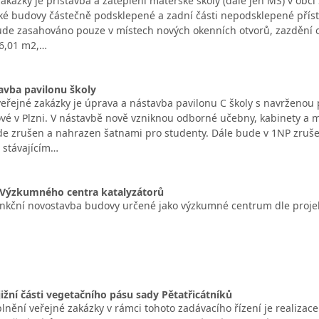
ázky je přístavba a zateplení mateřské školy (dále jen MŠ) v obci 
ické budovy částečně podsklepené a zadní části nepodsklepené příst
ude zasahováno pouze v místech nových okenních otvorů, zazdění ot
46,01 m2,…
tavba pavilonu školy
řejné zakázky je úprava a nástavba pavilonu C školy s navrženou p
ové v Plzni. V nástavbě nově vzniknou odborné učebny, kabinety a
de zrušen a nahrazen šatnami pro studenty. Dále bude v 1NP zrušen
 stávajícím…
Výzkumného centra katalyzátorů
nkční novostavba budovy určené jako výzkumné centrum dle proj
 jižní části vegetačního pásu sady Pětatřicátníků
ění veřejné zakázky v rámci tohoto zadávacího řízení je realizace 