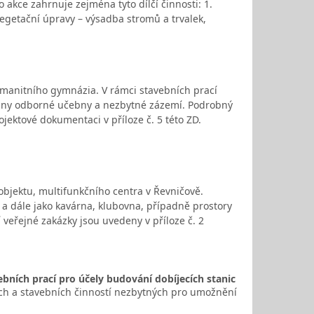
akce zahrnuje zejména tyto dílčí činnosti: 1.
 Vegetační úpravy – výsadba stromů a trvalek,
manitního gymnázia. V rámci stavebních prací
ovány odborné učebny a nezbytné zázemí. Podrobný
ojektové dokumentaci v příloze č. 5 této ZD.
objektu, multifunkčního centra v Řevničově.
) a dále jako kavárna, klubovna, případně prostory
 veřejné zakázky jsou uvedeny v příloze č. 2
bních prací pro účely budování dobíjecích stanic
h a stavebních činností nezbytných pro umožnění