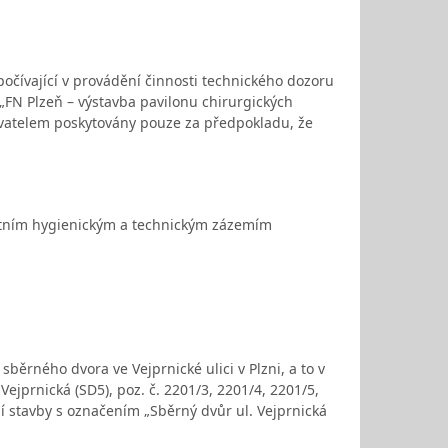
počívající v provádění činnosti technického dozoru
 „FN Plzeň – výstavba pavilonu chirurgických
vatelem poskytovány pouze za předpokladu, že
lastním hygienickým a technickým zázemím
běrného dvora ve Vejprnické ulici v Plzni, a to v
jprnická (SD5), poz. č. 2201/3, 2201/4, 2201/5,
í stavby s označením „Sběrný dvůr ul. Vejprnická