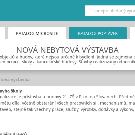
KATALOG MICROSITE
KATALOG POPTÁVEK
NOVÁ NEBYTOVÁ VÝSTAVBA
objektů a budov, které nejsou určené k bydlení. Jedná se zejména 
emocnice, školy a kancelářské budovy. Stavby realizovány odborní
tová výstavba
tavba školy
alizace je přístavba u budovy 21. ZŠ v Plzni na Slovanech. Předm
ětu díla, včetně obstarání všech pracovních sil, mechanizmů, materi
aveb, stejně tak všechny práce, služby, výrobky, dodávky a výkony,
oliéra dravců