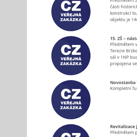
Předmětem zak
části histor
konstrukcí b
objektu je 1
15. ZŠ – nás
Předmětem ve
Terezie Brzk
sál v 1NP bu
propojena se
Novostavba 
Kompletní fu
Revitalizace
Předmětem pln