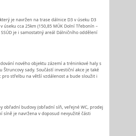
který je navržen na trase dálnice D3 v úseku D3
e v úseku cca 25km (150,85 MÚK Dolní Třebonín –
 SSÚD je i samostatný areál Dálničního oddělení
udování nového objektu zázemí a tréninkové haly s
Štruncovy sady. Součástí investiční akce je také
c pro střelbu na větší vzdálenost a bude sloužit i
by obřadní budovy (obřadní síň, veřejné WC, prodej
ní síně je navržena v doposud nevyužité části