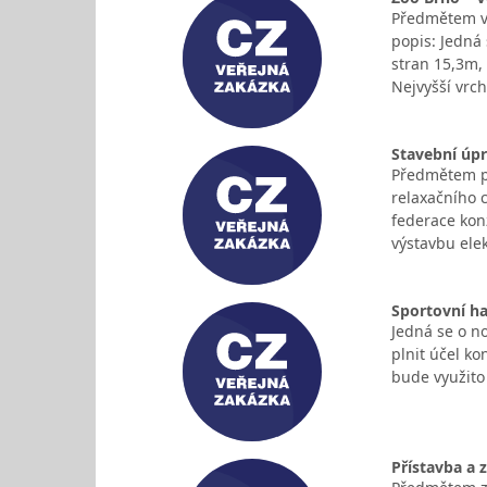
Předmětem ve
popis: Jedná
stran 15,3m,
Nejvyšší vrc
Stavební úpr
Předmětem pl
relaxačního 
federace kon
výstavbu elek
Sportovní ha
Jedná se o no
plnit účel ko
bude využito
Přístavba a 