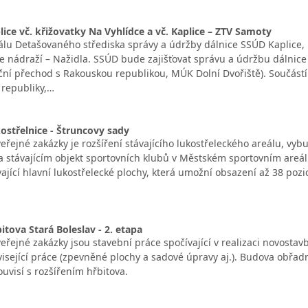
ice vč. křižovatky Na Vyhlídce a vč. Kaplice – ZTV Samoty
álu Detašovaného střediska správy a údržby dálnice SSÚD Kaplice, 
ce nádraží – Nažidla. SSÚD bude zajišťovat správu a údržbu dálnic
ční přechod s Rakouskou republikou, MÚK Dolní Dvořiště). Součástí
 republiky,…
kostřelnice - Štruncovy sady
řejné zakázky je rozšíření stávajícího lukostřeleckého areálu, vyb
 stávajícím objekt sportovních klubů v Městském sportovním areálu 
vající hlavní lukostřelecké plochy, která umožní obsazení až 38 pozi
itova Stará Boleslav - 2. etapa
řejné zakázky jsou stavební práce spočívající v realizaci novostav
visející práce (zpevněné plochy a sadové úpravy aj.). Budova obřad
uvisí s rozšířením hřbitova.