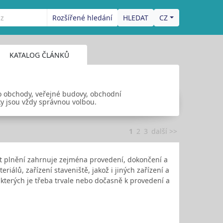
Rozšířené hledání
CZ
KATALOG ČLÁNKŮ
o obchody, veřejné budovy, obchodní
ky jsou vždy správnou volbou.
1
2
3
další >>
ět plnění zahrnuje zejména provedení, dokončení a
álů, zařízení staveniště, jakož i jiných zařízení a
 kterých je třeba trvale nebo dočasně k provedení a