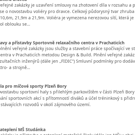
řejné zakázky je uzavření smlouvy na zhotovení díla v rozsahu 
 se o novostavbu voliéry pro dravce. Celkový půdorysný tvar zhrub
 10,6m, 21,9m a 21,9m. Voliéra je vymezena nerezovou sítí, která j
hol oblouku se…
avy a přístavby Sportovně relaxačního centra v Prachaticích
nění veřejné zakázky jsou služby a stavební práce spočívající ve 
centra v Prachaticích metodou Design & Build. Plnění veřejné zak
zultačních inženýrů (dále jen „FIDIC“) Smluvní podmínky pro dodáv
tro- a strojně…
la pro míčové sporty Plzeň Bory
vostavbu sportovní haly s přilehlým parkovištěm v části Plzeň Bory
nání sportovních akcí s přítomností diváků a účel tréninkový s přid
 stávajících rozvodů v okolí zájmového území.
zateplení MŠ Studánka