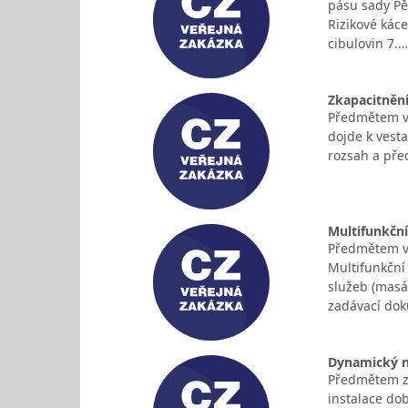
pásu sady Pět
Rizikové káce
cibulovin 7.…
Zkapacitněn
Předmětem ve
dojde k vest
rozsah a před
Multifunkčn
Předmětem ve
Multifunkční 
služeb (masáž
zadávací do
Dynamický ná
Předmětem za
instalace dob