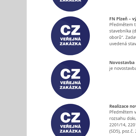
FN Plzeň – v
Předmětem tét
stavebníka (d
oborů“. Zada
uvedená sta
Novostavba k
je novostavb
Realizace no
Předmětem veř
rozsahu doku
2201/14, 220
(SD5), poz.č.