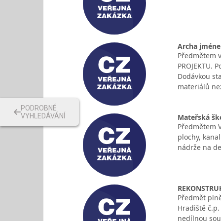
Archa jmén
Předmětem ve
PROJEKTU. Po
Dodávkou sta
materiálů n
PODROBNÉ
VYHLEDÁVÁNÍ
Mateřská ško
Předmětem Ve
plochy, kana
nádrže na deš
REKONSTRUK
Předmět plně
Hradiště č.p
nedílnou sou