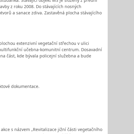
Studánka. Stávající objekt MŠ je složený z přední
avby z roku 2008. Do stávajících nosných
vorů a sanace zdiva. Zastavěná plocha stávajícího
lochou extenzivní vegetační střechou v ulici
 multifunkční učebna-komunitní centrum. Dosavadní
a část, kde bývala policejní služebna a bude
ektové dokumentace.
akce s názvem „Revitalizace jižní části vegetačního