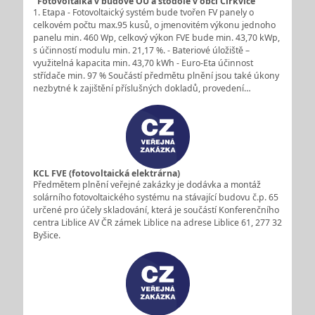
"Fotovoltaika v budově OÚ a stodole v obci Církvice“
1. Etapa - Fotovoltaický systém bude tvořen FV panely o
celkovém počtu max.95 kusů, o jmenovitém výkonu jednoho
panelu min. 460 Wp, celkový výkon FVE bude min. 43,70 kWp,
s účinností modulu min. 21,17 %. - Bateriové úložiště –
využitelná kapacita min. 43,70 kWh - Euro-Eta účinnost
střídače min. 97 % Součástí předmětu plnění jsou také úkony
nezbytné k zajištění příslušných dokladů, provedení…
KCL FVE (fotovoltaická elektrárna)
Předmětem plnění veřejné zakázky je dodávka a montáž
solárního fotovoltaického systému na stávající budovu č.p. 65
určené pro účely skladování, která je součástí Konferenčního
centra Liblice AV ČR zámek Liblice na adrese Liblice 61, 277 32
Byšice.