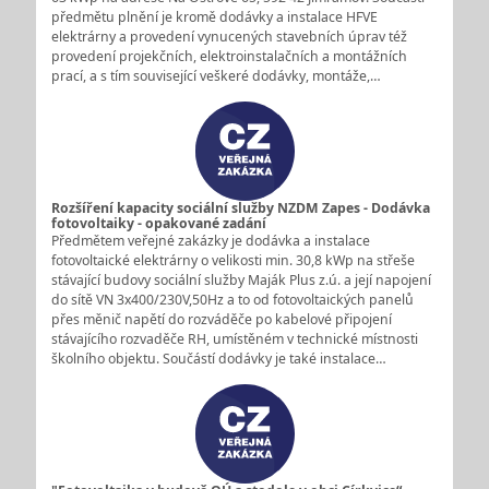
předmětu plnění je kromě dodávky a instalace HFVE
elektrárny a provedení vynucených stavebních úprav též
provedení projekčních, elektroinstalačních a montážních
prací, a s tím související veškeré dodávky, montáže,…
Rozšíření kapacity sociální služby NZDM Zapes - Dodávka
fotovoltaiky - opakované zadání
Předmětem veřejné zakázky je dodávka a instalace
fotovoltaické elektrárny o velikosti min. 30,8 kWp na střeše
stávající budovy sociální služby Maják Plus z.ú. a její napojení
do sítě VN 3x400/230V,50Hz a to od fotovoltaických panelů
přes měnič napětí do rozváděče po kabelové připojení
stávajícího rozvaděče RH, umístěném v technické místnosti
školního objektu. Součástí dodávky je také instalace…