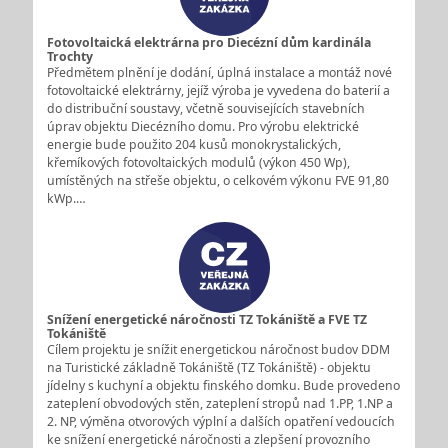
Fotovoltaická elektrárna pro Diecézní dům kardinála
Trochty
Předmětem plnění je dodání, úplná instalace a montáž nové
fotovoltaické elektrárny, jejíž výroba je vyvedena do baterií a
do distribuční soustavy, včetně souvisejících stavebních
úprav objektu Diecézního domu. Pro výrobu elektrické
energie bude použito 204 kusů monokrystalických,
křemíkových fotovoltaických modulů (výkon 450 Wp),
umístěných na střeše objektu, o celkovém výkonu FVE 91,80
kWp.…
Snížení energetické náročnosti TZ Tokániště a FVE TZ
Tokániště
Cílem projektu je snížit energetickou náročnost budov DDM
na Turistické základně Tokániště (TZ Tokániště) - objektu
jídelny s kuchyní a objektu finského domku. Bude provedeno
zateplení obvodových stěn, zateplení stropů nad 1.PP, 1.NP a
2. NP, výměna otvorových výplní a dalších opatření vedoucích
ke snížení energetické náročnosti a zlepšení provozního