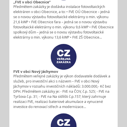
„FVE v obci Obecnice“
Předmětem zakázky je dodávka instalace fotovoltaických
elektráren v obci Obecnice, a to: • FVE OÚ Obecnice – jedná
se o novou výstavbu fotovoltaické elektrárny o min. výkonu
21,6 kWP • FVE Obecnice fara – jedná se o novou výstavbu
fotovoltaické elektrárny o min. výkonu 9,6 kWP • FVE Obecnice
spolkový dům – jedná se o novou výstavbu fotovoltaické
elektrárny o min. výkonu 13,6 kWP • FVE ZŠ Obecnice…
FVE v obci Nový Jáchymov
Předmětem veřejné zakázky je výkon dodavatele dodávek a
služeb, pro investiční akci s názvem – FVE v obci Nový
Jáchymov v rozsahu investičních nákladů: 3.000.000,- Kč bez
DPH. Předmětem zakázky je: - FVE na ČOV, č.p. 525; - FVE na
Tyršova č.p. 31; - FVE na Na sídlišti č.p.157; který zahrnuje
realizaci FVE, realizaci bateriové akumulace a vynucené
investice do renovací střech a modernizace…