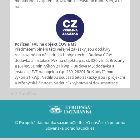
monitoring a zajištění provozního servisu po dobu 5 let, a to
na…
Pořízení FVE na objekt ČOV a MŠ
Předmětem plnění této veřejné zakázky jsou dodávky
realizované na následujících objektech: - Budova ČOV:
dodávka a instalace FVE na objektu p.č. st. 320 v k. ú. Břežany
II [614955], min. výkon 21 kWp. - Budova MŠ: dodávka a
instalace FVE na objektu č.p. 239, 28201 Břežany II, min.
výkon 31 kWp. Nedílnou součástí této zakázky jsou i projekční
a inženýrské činnosti, vedoucí k vyhotovení dokumentace…
1
2
3
další >>
© Evropská databanka s.r.o.
info@edb.cz
O nás
Česká poradna
Slovenská poradňa
Cookies