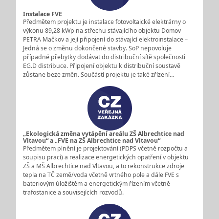
Instalace FVE
Předmětem projektu je instalace fotovoltaické elektrárny o
výkonu 89,28 kWp na střechu stávajícího objektu Domov
PETRA Mačkov a její připojení do stávající elektroinstalace –
Jedná se o změnu dokončené stavby. SoP nepovoluje
případné přebytky dodávat do distribuční sítě společnosti
EG.D distribuce. Připojení objektu k distribuční soustavě
zůstane beze změn. Součástí projektu je také zřízení…
„Ekologická změna vytápění areálu ZŠ Albrechtice nad
Vltavou“ a „FVE na ZŠ Albrechtice nad Vltavou“
Předmětem plnění je projektování (PDPS včetně rozpočtu a
soupisu prací) a realizace energetických opatření v objektu
ZŠ a MŠ Albrechtice nad Vltavou, a to rekonstrukce zdroje
tepla na TČ země/voda včetně vrtného pole a dále FVE s
bateriovým úložištěm a energetickým řízením včetně
trafostanice a souvisejících rozvodů.