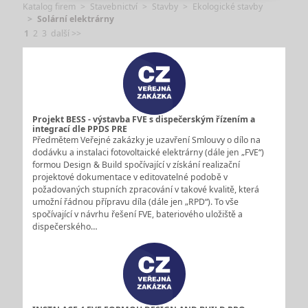
Katalog firem
Stavebnictví
Stavby
Ekologické stavby
Solární elektrárny
1
2
3
další >>
Projekt BESS - výstavba FVE s dispečerským řízením a
integrací dle PPDS PRE
Předmětem Veřejné zakázky je uzavření Smlouvy o dílo na
dodávku a instalaci fotovoltaické elektrárny (dále jen „FVE“)
formou Design & Build spočívající v získání realizační
projektové dokumentace v editovatelné podobě v
požadovaných stupních zpracování v takové kvalitě, která
umožní řádnou přípravu díla (dále jen „RPD“). To vše
spočívající v návrhu řešení FVE, bateriového uložiště a
dispečerského…