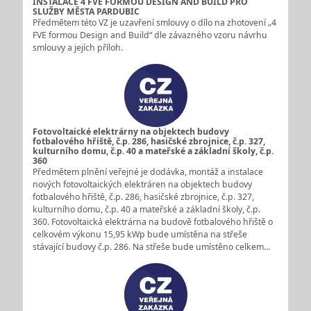
INSTALACE 4 FVE FORMOU DESIGN AND BUILD PRO
SLUŽBY MĚSTA PARDUBIC
Předmětem této VZ je uzavření smlouvy o dílo na zhotovení „4
FVE formou Design and Build“ dle závazného vzoru návrhu
smlouvy a jejích příloh.
Fotovoltaické elektrárny na objektech budovy
fotbalového hřiště, č.p. 286, hasičské zbrojnice, č.p. 327,
kulturního domu, č.p. 40 a mateřské a základní školy, č.p.
360
Předmětem plnění veřejné je dodávka, montáž a instalace
nových fotovoltaických elektráren na objektech budovy
fotbalového hřiště, č.p. 286, hasičské zbrojnice, č.p. 327,
kulturního domu, č.p. 40 a mateřské a základní školy, č.p.
360. Fotovoltaická elektrárna na budově fotbalového hřiště o
celkovém výkonu 15,95 kWp bude umístěna na střeše
stávající budovy č.p. 286. Na střeše bude umístěno celkem…