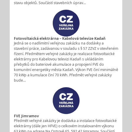
stavu objektů. Součástí stavebních úprav…
Fotovoltaická elektrárna – Kabelová televize Kadaň
Jedná se o nadlimitní veřejnou zakázku na dodávky a
stavební práce, zadávanou v souladu s § 57 ZZVZ v otevřeném
řízení. Předmětem veřejné zakázky je realizace fotovoltaické
elektrárny pro Kabelovou televizi Kadaň s ukládáním
přebytků do bateriové akumulace a propojení FVE do
komunitní energetiky města Kadaň. Výkon FVE činí minimálně
70 kWp a kumulace činí 70 kWh. Předmět veřejné zakázky
bude…
FVE Jimramov
Předmět veřejné zakázky je dodávka a instalace fotovoltaické
elektrárny (dále jen HFVE) o celkovém instalovaném výkonu
63 kWp na adrese Na Ostrově 65, 592 42 Jimramov. Součástí