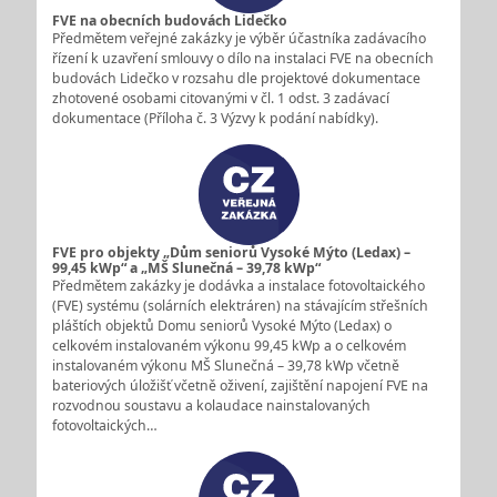
FVE na obecních budovách Lidečko
Předmětem veřejné zakázky je výběr účastníka zadávacího
řízení k uzavření smlouvy o dílo na instalaci FVE na obecních
budovách Lidečko v rozsahu dle projektové dokumentace
zhotovené osobami citovanými v čl. 1 odst. 3 zadávací
dokumentace (Příloha č. 3 Výzvy k podání nabídky).
FVE pro objekty „Dům seniorů Vysoké Mýto (Ledax) –
99,45 kWp“ a „MŠ Slunečná – 39,78 kWp“
Předmětem zakázky je dodávka a instalace fotovoltaického
(FVE) systému (solárních elektráren) na stávajícím střešních
pláštích objektů Domu seniorů Vysoké Mýto (Ledax) o
celkovém instalovaném výkonu 99,45 kWp a o celkovém
instalovaném výkonu MŠ Slunečná – 39,78 kWp včetně
bateriových úložišť včetně oživení, zajištění napojení FVE na
rozvodnou soustavu a kolaudace nainstalovaných
fotovoltaických…