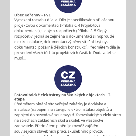
Obec Kořenov – FVE
Vymezení rozsahu díla: a. Dílo je specifikováno přiloženou
projektovou dokumentací (Příloha č. 4 Projek-tová
dokumentace), slepých rozpočtech (Příloha č. 5 Slepý
rozpočet)v. Jedná se zejména o dokumentaci silnoproudé
elektroinstalace, dokumentaci výměny střešní krytiny a
dokumentaci požárně dělících konstrukcí. Předmětem díla je
provedení všech těchto projektových částí. b. Dodavatel se
musí…
Fotovoltaické elektrárny na školských objektech – I.
etapa
Předmětem plnění této veřejné zakázky je dodávka a
instalace (napojení na stávající elektroinstalaci objektů a
zapojení do rozvodové soustavy) tří fotovoltaických elektráren
na střechách základních škol a školek ve vlastnictví
zadavatele. Předmětem plnění je rovněž zajištění
souvisejících stavebních prací, zkušebního provozu,