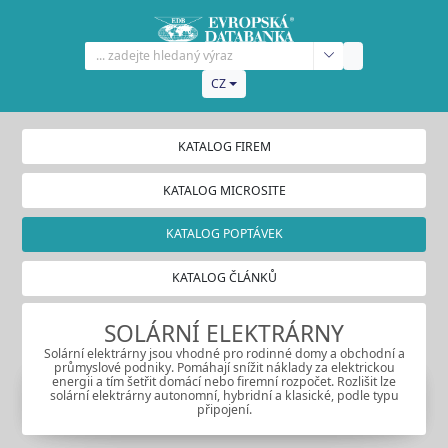
CZ
KATALOG FIREM
KATALOG MICROSITE
KATALOG POPTÁVEK
KATALOG ČLÁNKŮ
SOLÁRNÍ ELEKTRÁRNY
Solární elektrárny jsou vhodné pro rodinné domy a obchodní a
průmyslové podniky. Pomáhají snížit náklady za elektrickou
energii a tím šetřit domácí nebo firemní rozpočet. Rozlišit lze
solární elektrárny autonomní, hybridní a klasické, podle typu
připojení.