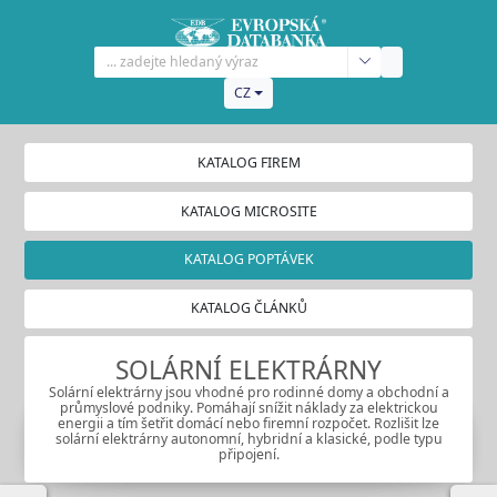
CZ
KATALOG FIREM
KATALOG MICROSITE
KATALOG POPTÁVEK
KATALOG ČLÁNKŮ
SOLÁRNÍ ELEKTRÁRNY
Solární elektrárny jsou vhodné pro rodinné domy a obchodní a
průmyslové podniky. Pomáhají snížit náklady za elektrickou
energii a tím šetřit domácí nebo firemní rozpočet. Rozlišit lze
solární elektrárny autonomní, hybridní a klasické, podle typu
připojení.