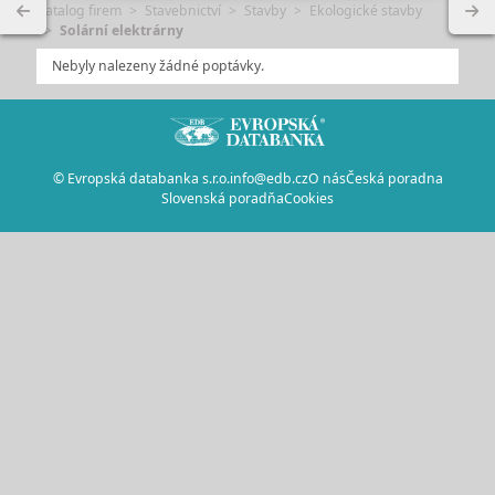
Katalog firem
Stavebnictví
Stavby
Ekologické stavby
Solární elektrárny
Nebyly nalezeny žádné poptávky.
© Evropská databanka s.r.o.
info@edb.cz
O nás
Česká poradna
Slovenská poradňa
Cookies