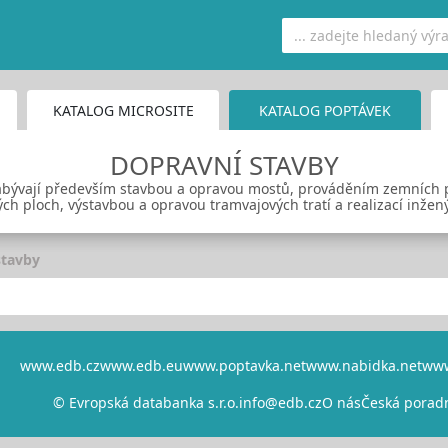
KATALOG MICROSITE
KATALOG POPTÁVEK
DOPRAVNÍ STAVBY
e zabývají především stavbou a opravou mostů, prováděním zemních
ch ploch, výstavbou a opravou tramvajových tratí a realizací inženýr
stavby
www.edb.cz
www.edb.eu
www.poptavka.net
www.nabidka.net
www
© Evropská databanka s.r.o.
info@edb.cz
O nás
Česká porad