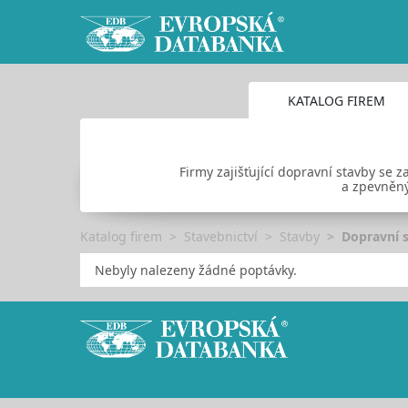
KATALOG FIREM
Firmy zajišťující dopravní stavby s
a zpevněný
Katalog firem
Stavebnictví
Stavby
Dopravní 
Nebyly nalezeny žádné poptávky.