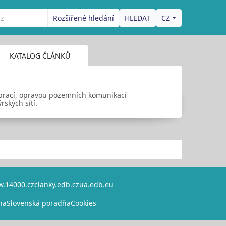
Rozšířené hledání
CZ
KATALOG ČLÁNKŮ
 prací, opravou pozemních komunikací
ských sítí.
.14000.cz
clanky.edb.cz
ua.edb.eu
na
Slovenská poradňa
Cookies