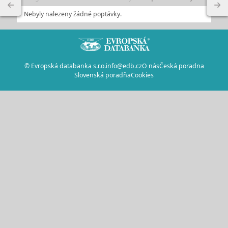
Nebyly nalezeny žádné poptávky.
© Evropská databanka s.r.o.
info@edb.cz
O nás
Česká poradna
Slovenská poradňa
Cookies