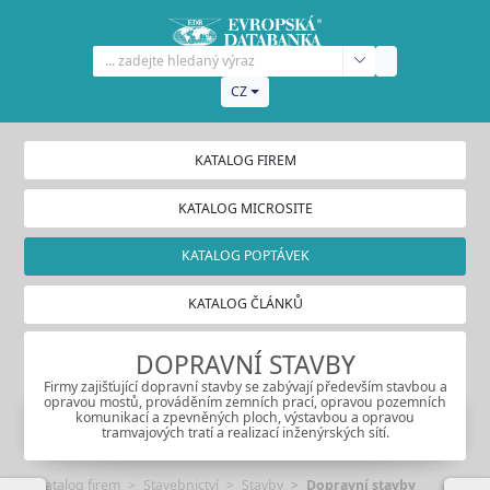
CZ
KATALOG FIREM
KATALOG MICROSITE
KATALOG POPTÁVEK
KATALOG ČLÁNKŮ
DOPRAVNÍ STAVBY
Firmy zajišťující dopravní stavby se zabývají především stavbou a
opravou mostů, prováděním zemních prací, opravou pozemních
komunikací a zpevněných ploch, výstavbou a opravou
tramvajových tratí a realizací inženýrských sítí.
Katalog firem
Stavebnictví
Stavby
Dopravní stavby