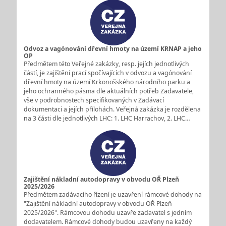
Odvoz a vagónování dřevní hmoty na území KRNAP a jeho
OP
Předmětem této Veřejné zakázky, resp. jejích jednotlivých
částí, je zajištění prací spočívajících v odvozu a vagónování
dřevní hmoty na území Krkonošského národního parku a
jeho ochranného pásma dle aktuálních potřeb Zadavatele,
vše v podrobnostech specifikovaných v Zadávací
dokumentaci a jejích přílohách. Veřejná zakázka je rozdělena
na 3 části dle jednotlivých LHC: 1. LHC Harrachov, 2. LHC…
Zajištění nákladní autodopravy v obvodu OŘ Plzeň
2025/2026
Předmětem zadávacího řízení je uzavření rámcové dohody na
"Zajištění nákladní autodopravy v obvodu OŘ Plzeň
2025/2026". Rámcovou dohodu uzavře zadavatel s jedním
dodavatelem. Rámcové dohody budou uzavřeny na každý