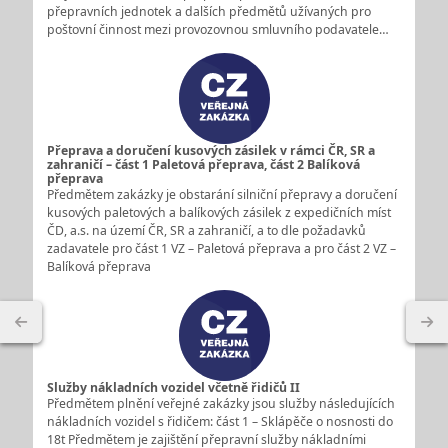
přepravních jednotek a dalších předmětů užívaných pro
poštovní činnost mezi provozovnou smluvního podavatele…
Přeprava a doručení kusových zásilek v rámci ČR, SR a
zahraničí – část 1 Paletová přeprava, část 2 Balíková
přeprava
Předmětem zakázky je obstarání silniční přepravy a doručení
kusových paletových a balíkových zásilek z expedičních míst
ČD, a.s. na území ČR, SR a zahraničí, a to dle požadavků
zadavatele pro část 1 VZ – Paletová přeprava a pro část 2 VZ –
Balíková přeprava
Služby nákladních vozidel včetně řidičů II
Předmětem plnění veřejné zakázky jsou služby následujících
nákladních vozidel s řidičem: část 1 – Sklápěče o nosnosti do
18t Předmětem je zajištění přepravní služby nákladními