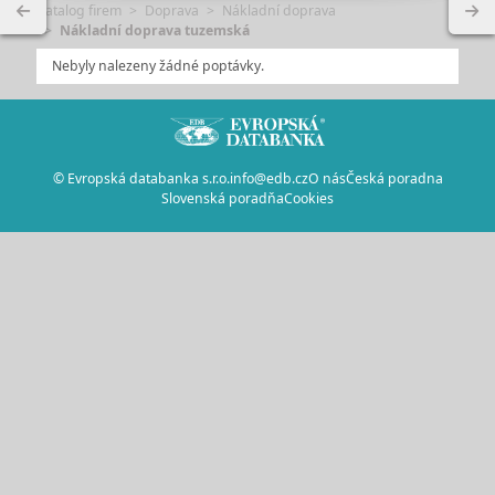
Katalog firem
Doprava
Nákladní doprava
Nákladní doprava tuzemská
Nebyly nalezeny žádné poptávky.
© Evropská databanka s.r.o.
info@edb.cz
O nás
Česká poradna
Slovenská poradňa
Cookies