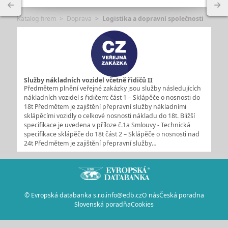
Katalog firem
Doprava
Logistika a dopravní společnosti
Služby nákladních vozidel včetně řidičů II
Předmětem plnění veřejné zakázky jsou služby následujících
nákladních vozidel s řidičem: část 1 – Sklápěče o nosnosti do
18t Předmětem je zajištění přepravní služby nákladními
sklápěcími vozidly o celkové nosnosti nákladu do 18t. Bližší
specifikace je uvedena v příloze č.1a Smlouvy - Technická
specifikace sklápěče do 18t část 2 – Sklápěče o nosnosti nad
24t Předmětem je zajištění přepravní služby…
© Evropská databanka s.r.o.
info@edb.cz
O nás
Česká poradna
Slovenská poradňa
Cookies