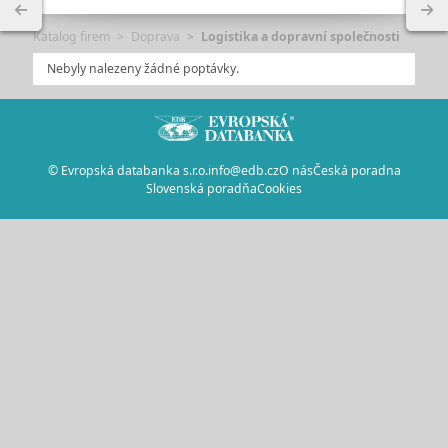
Katalog firem
Doprava
Logistika a dopravní společnosti
Nebyly nalezeny žádné poptávky.
© Evropská databanka s.r.o.
info@edb.cz
O nás
Česká poradna
Slovenská poradňa
Cookies