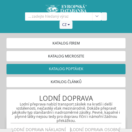
CZ
KATALOG FIREM
KATALOG MICROSITE
KATALOG POPTÁVEK
KATALOG ČLÁNKŮ
LODNÍ DOPRAVA
Lodní přeprava nabízí transport zásilek na kratší i delší
vzdálenosti, nejčastěji však mezinárodně. Dokáže přepravit
jakýkoliv typ standardní i nadrozměrné zásilky. Pevné, kapalné i
plynné látky nejsou tedy pro dopravu říční i námořní žádnou
překážkou.
LODNÍ DOPRAVA NÁKLADNÍ
LODNÍ DOPRAVA OSOBNÍ