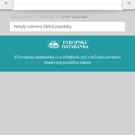
Katalog firem
Doprava
Lodní doprava
Nebyly nalezeny žádné poptávky.
© Evropská databanka s.r.o.
info@edb.cz
O nás
Česká poradna
Slovenská poradňa
Cookies