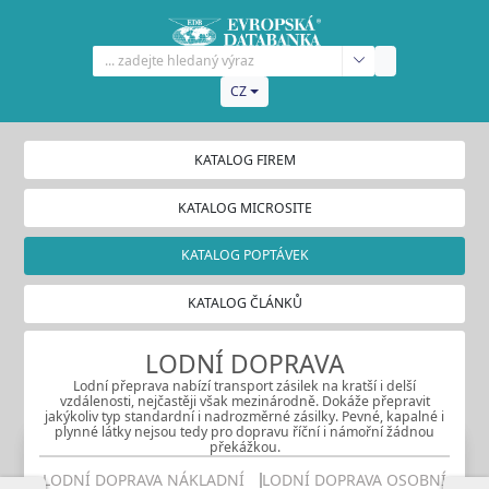
CZ
KATALOG FIREM
KATALOG MICROSITE
KATALOG POPTÁVEK
KATALOG ČLÁNKŮ
LODNÍ DOPRAVA
Lodní přeprava nabízí transport zásilek na kratší i delší
vzdálenosti, nejčastěji však mezinárodně. Dokáže přepravit
jakýkoliv typ standardní i nadrozměrné zásilky. Pevné, kapalné i
plynné látky nejsou tedy pro dopravu říční i námořní žádnou
překážkou.
LODNÍ DOPRAVA NÁKLADNÍ
LODNÍ DOPRAVA OSOBNÍ