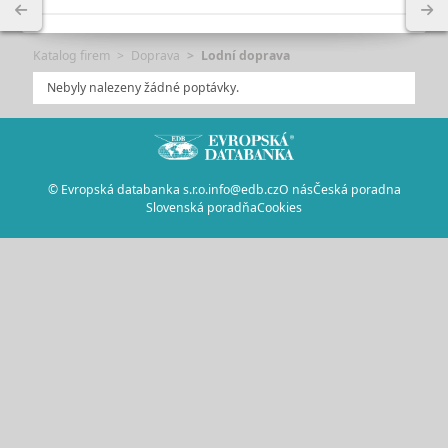
Katalog firem
Doprava
Lodní doprava
Nebyly nalezeny žádné poptávky.
© Evropská databanka s.r.o.
info@edb.cz
O nás
Česká poradna
Slovenská poradňa
Cookies