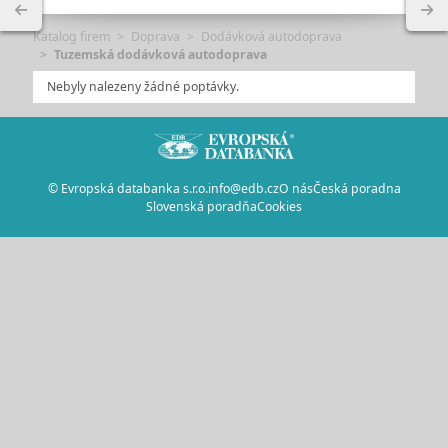
Katalog firem
Doprava
Dodávková autodoprava
Tuzemská dodávková autodoprava
Nebyly nalezeny žádné poptávky.
© Evropská databanka s.r.o.
info@edb.cz
O nás
Česká poradna
Slovenská poradňa
Cookies