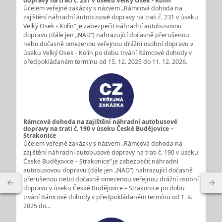
dopravy na trati č. 231 v úseku Velký Osek - Kolín
Účelem veřejné zakázky s názvem „Rámcová dohoda na
zajištění náhradní autobusové dopravy na trati č. 231 v úseku
Velký Osek - Kolín“ je zabezpečit náhradní autobusovou
dopravu (dále jen „NAD“) nahrazující dočasně přerušenou
nebo dočasně omezenou veřejnou drážní osobní dopravu v
úseku Velký Osek - Kolín po dobu trvání Rámcové dohody v
předpokládaném termínu od 15. 12. 2025 do 11. 12. 2026.
Rámcová dohoda na zajištění náhradní autobusové
dopravy na trati č. 190 v úseku České Budějovice –
Strakonice
Účelem veřejné zakázky s názvem „Rámcová dohoda na
zajištění náhradní autobusové dopravy na trati č. 190 v úseku
České Budějovice – Strakonice“ je zabezpečit náhradní
autobusovou dopravu (dále jen „NAD“) nahrazující dočasně
přerušenou nebo dočasně omezenou veřejnou drážní osobní
dopravu v úseku České Budějovice – Strakonice po dobu
trvání Rámcové dohody v předpokládaném termínu od 1. 9.
2025 do…