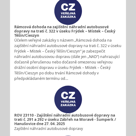
Rámcová dohoda na zajištění náhradní autobusové
dopravy na trati č. 322 v úseku Frýdek – Místek – Český
Těšín/Cieszyn
Účelem veřejné zakázky s názvem „Rámcová dohoda na
zajištění náhradní autobusové dopravy na trati č. 322 v úseku
Frýdek – Místek – Český Těšín/Cieszyn“ je zabezpečit
náhradní autobusovou dopravu (dále jen „NAD“) nahrazující
dočasně přerušenou nebo dočasně omezenou veřejnou
drážní osobní dopravu v úseku Frýdek – Místek – Český
Těšín/Cieszyn po dobu trvání Rámcové dohody v
předpokládaném termínu od…
ROV 23110 - Zajištění náhradní autobusové dopravy na
trati č. 291 a 292 v úseku Zábřeh na Moravě - Šumperk /
Hanušovice dne 27. 04. 2025
Zajištění náhradní autobusové dopravy