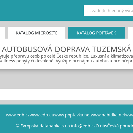
KATALOG MICROSITE
KATALOG POPTÁVEK
AUTOBUSOVÁ DOPRAVA TUZEMSKÁ
ytuje přepravu osob po celé České republice. Luxusní a klimatizo
wellness pobyty či dovolené. Využijte pronájmu autobusu pro přepr
www.edb.cz
www.edb.eu
www.poptavka.net
www.nabidka.net
www
© Evropská databanka s.r.o.
info@edb.cz
O nás
Česká porad