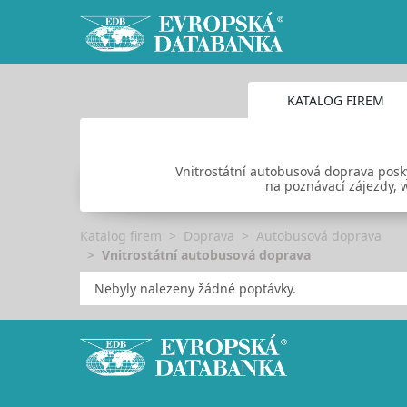
KATALOG FIREM
Vnitrostátní autobusová doprava posk
na poznávací zájezdy, 
Katalog firem
Doprava
Autobusová doprava
Vnitrostátní autobusová doprava
Nebyly nalezeny žádné poptávky.