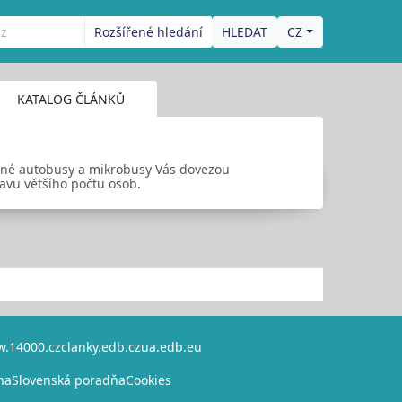
Rozšířené hledání
CZ
KATALOG ČLÁNKŮ
vané autobusy a mikrobusy Vás dovezou
avu většího počtu osob.
.14000.cz
clanky.edb.cz
ua.edb.eu
na
Slovenská poradňa
Cookies