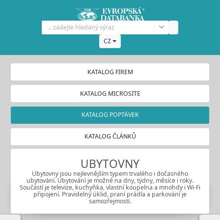
CZ
KATALOG FIREM
KATALOG MICROSITE
KATALOG POPTÁVEK
KATALOG ČLÁNKŮ
UBYTOVNY
Ubytovny jsou nejlevnějším typem trvalého i dočasného
ubytování. Ubytování je možné na dny, týdny, měsíce i roky.
Součástí je televize, kuchyňka, vlastní koupelna a mnohdy i Wi-Fi
připojení. Pravidelný úklid, praní prádla a parkování je
samozřejmostí.