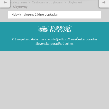
Katalog firem
Cestování a ubytování
Ubytování
Ubytovny
Nebyly nalezeny žádné poptávky.
© Evropská databanka s.r.o.
info@edb.cz
O nás
Česká poradna
Slovenská poradňa
Cookies