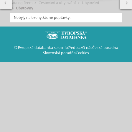
Katalog firem
Cestování a ubytování
Ubytování
Ubytovny
Nebyly nalezeny žádné poptávky.
© Evropská databanka s.r.o.
info@edb.cz
O nás
Česká poradna
Slovenská poradňa
Cookies