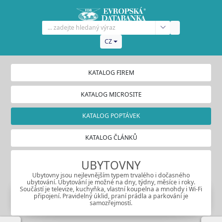
CZ
KATALOG FIREM
KATALOG MICROSITE
KATALOG POPTÁVEK
KATALOG ČLÁNKŮ
UBYTOVNY
Ubytovny jsou nejlevnějším typem trvalého i dočasného
ubytování. Ubytování je možné na dny, týdny, měsíce i roky.
Součástí je televize, kuchyňka, vlastní koupelna a mnohdy i Wi-Fi
připojení. Pravidelný úklid, praní prádla a parkování je
samozřejmostí.