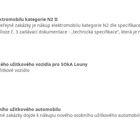
ktromobilu kategorie N2 II
řejné zakázky je nákup elektromobilu kategorie N2 dle specifikac
íloze č. 3 zadávací dokumentace - „technická specifikace“, která j
hkého užitkového vozidla pro SOkA Louny
itkové vozidlo
ího užitkového automobilu
jné zakázky dojde k nákupu nového osobního užitkového automobilu 