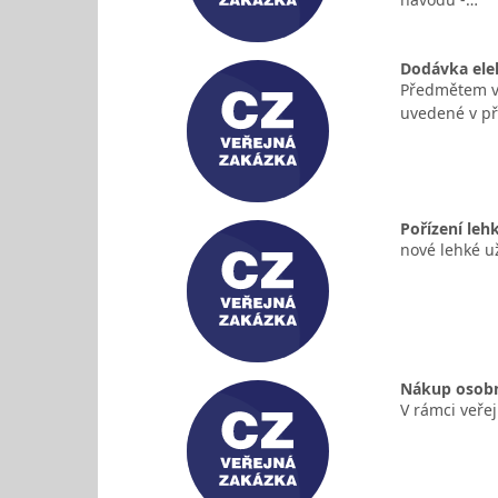
Dodávka ele
Předmětem ve
uvedené v př
Pořízení le
nové lehké už
Nákup osobn
V rámci veře