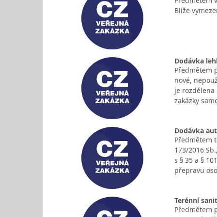
Předmětem ve
Blíže vymeze
Dodávka leh
Předmětem pl
nové, nepouž
je rozdělena
zakázky sam
Dodávka au
Předmětem té
173/2016 Sb.
s § 35 a § 10
přepravu os
Terénní sani
Předmětem pl