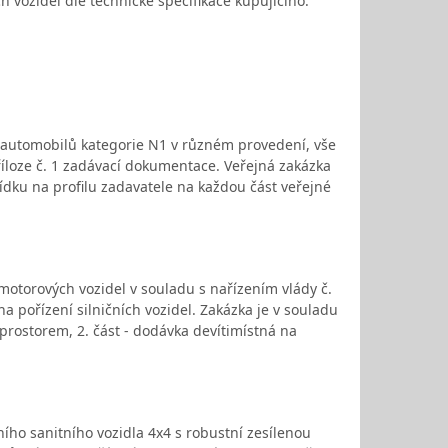
 vozidel dle technické specifikace kupujícího.
 automobilů kategorie N1 v různém provedení, vše
íloze č. 1 zadávací dokumentace. Veřejná zakázka
ídku na profilu zadavatele na každou část veřejné
otorových vozidel v souladu s nařízením vlády č.
 pořízení silničních vozidel. Zakázka je v souladu
 prostorem, 2. část - dodávka devítimístná na
ho sanitního vozidla 4x4 s robustní zesílenou