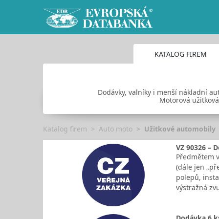
KATALOG FIREM
Dodávky, valníky i menší nákladní aut
Motorová užitková
Katalog firem
Auto moto
Užitkové automobily
VZ 90326 – D
Předmětem ve
(dále jen „př
polepů, insta
výstražná zv
Dodávka 6 ks