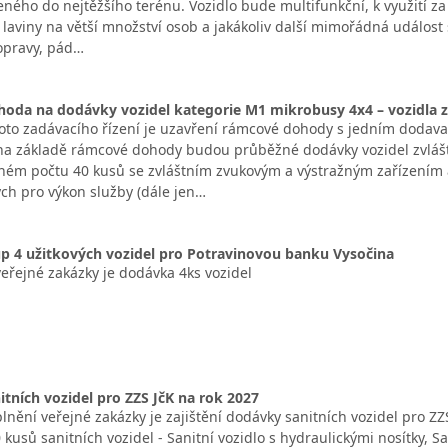
čeného do nejtěžšího terénu. Vozidlo bude multifunkční, k využití
 laviny na větší množství osob a jakákoliv další mimořádná událost
pravy, pád…
da na dodávky vozidel kategorie M1 mikrobusy 4x4 – vozidla zv
to zadávacího řízení je uzavření rámcové dohody s jedním dodav
a základě rámcové dohody budou průběžné dodávky vozidel zvláštn
ém počtu 40 kusů se zvláštním zvukovým a výstražným zařízením
ch pro výkon služby (dále jen…
p 4 užitkových vozidel pro Potravinovou banku Vysočina
řejné zakázky je dodávka 4ks vozidel
tních vozidel pro ZZS JčK na rok 2027
nění veřejné zakázky je zajištění dodávky sanitních vozidel pro Z
 kusů sanitních vozidel - Sanitní vozidlo s hydraulickými nosítky, 