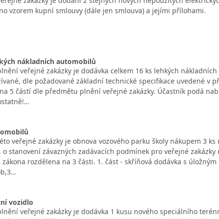
řejné zakázky je dodání 2 stejných nových nepoužitých elektrických
no vzorem kupní smlouvy (dále jen smlouva) a jejími přílohami.
kých nákladních automobilů
nění veřejné zakázky je dodávka celkem 16 ks lehkých nákladních
ívané, dle požadované základní technické specifikace uvedené v př
 na 5 částí dle předmětu plnění veřejné zakázky. Účastník podá nab
ostatně!…
tomobilů
to veřejné zakázky je obnova vozového parku školy nákupem 3 ks m
, o stanovení závazných zadávacích podmínek pro veřejné zakázky na
1 zákona rozdělena na 3 části. 1. část - skříňová dodávka s úložným
ob,3…
tní vozidlo
nění veřejné zakázky je dodávka 1 kusu nového speciálního terénní