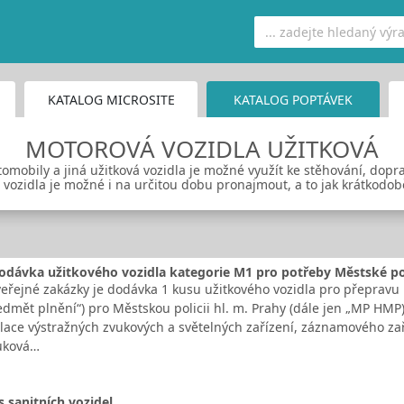
KATALOG MICROSITE
KATALOG POPTÁVEK
MOTOROVÁ VOZIDLA UŽITKOVÁ
omobily a jiná užitková vozidla je možné využít ke stěhování, doprav
 vozidla je možné i na určitou dobu pronajmout, a to jak krátkodob
odávka užitkového vozidla kategorie M1 pro potřeby Městské pol
řejné zakázky je dodávka 1 kusu užitkového vozidla pro přepravu m
edmět plnění“) pro Městskou policii hl. m. Prahy (dále jen „MP HMP)
lace výstražných zvukových a světelných zařízení, záznamového zaří
uková…
 sanitních vozidel