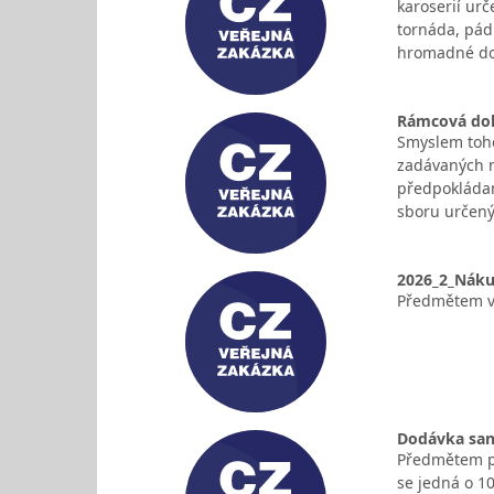
karoserií ur
tornáda, pád
hromadné do
Rámcová doho
Smyslem toho
zadávaných n
předpokládan
sboru určený
2026_2_Náku
Předmětem ve
Dodávka sani
Předmětem pl
se jedná o 10