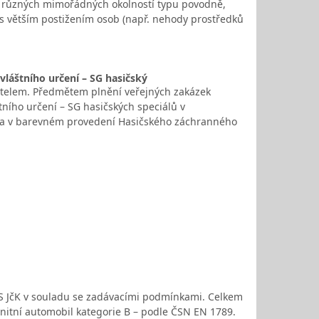
 za různých mimořádných okolností typu povodně,
 s větším postižením osob (např. nehody prostředků
láštního určení – SG hasičský
atelem. Předmětem plnění veřejných zakázek
ího určení – SG hasičských speciálů v
 a v barevném provedení Hasičského záchranného
ZS JčK v souladu se zadávacími podmínkami. Celkem
Sanitní automobil kategorie B – podle ČSN EN 1789.