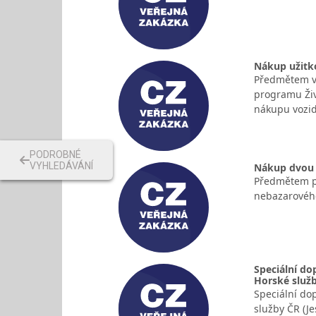
Nákup užitk
Předmětem ve
programu Živ
nákupu vozid
PODROBNÉ
VYHLEDÁVÁNÍ
Nákup dvou 
Předmětem pl
nebazarového
Speciální do
Horské služ
Speciální do
služby ČR (Je