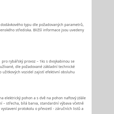
la dodávkového typu dle požadovaných parametrů,
renského střediska. Bližší informace jsou uvedeny
 pro rybářský provoz – 1ks s dvojkabinou se
užívané, dle požadované základní technické
užitkových vozidel zajistí efektivní obsluhu
na elektrický pohon a s dvě na pohon naftový (dále
í – střecha, bílá barva, standardní výbava včetně
 vystavení protokolu o převzetí - záručních listů a