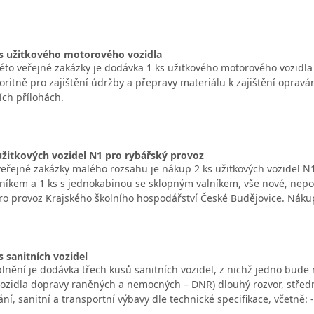
s užitkového motorového vozidla
to veřejné zakázky je dodávka 1 ks užitkového motorového vozid
ritně pro zajištění údržby a přepravy materiálu k zajištění opravá
jích přílohách.
žitkových vozidel N1 pro rybářský provoz
řejné zakázky malého rozsahu je nákup 2 ks užitkových vozidel N1
níkem a 1 ks s jednokabinou se sklopným valníkem, vše nové, nepo
ro provoz Krajského školního hospodářství České Budějovice. Nákup 
 sanitních vozidel
nění je dodávka třech kusů sanitních vozidel, z nichž jedno bude 
 vozidla dopravy raněných a nemocných – DNR) dlouhý rozvor, středn
ní, sanitní a transportní výbavy dle technické specifikace, včetně: -