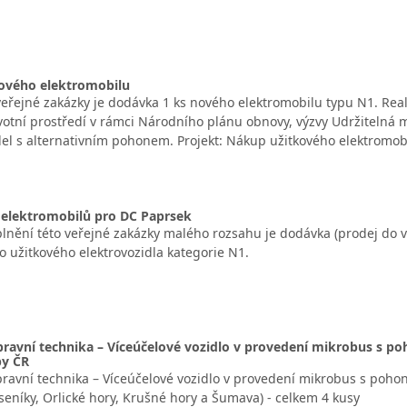
ového elektromobilu
řejné zakázky je dodávka 1 ks nového elektromobilu typu N1. Real
otní prostředí v rámci Národního plánu obnovy, výzvy Udržitelná 
el s alternativním pohonem. Projekt: Nákup užitkového elektromob
elektromobilů pro DC Paprsek
nění této veřejné zakázky malého rozsahu je dodávka (prodej do vl
 užitkového elektrovozidla kategorie N1.
pravní technika – Víceúčelové vozidlo v provedení mikrobus s p
by ČR
pravní technika – Víceúčelové vozidlo v provedení mikrobus s poho
seníky, Orlické hory, Krušné hory a Šumava) - celkem 4 kusy