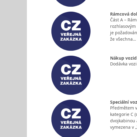
Rámcová doh
Část A – Rám
rozhlasovým z
je požadována
že všechna…
Nákup vozid
Dodávka vozi
Speciální vo
Předmětem ve
kategorie C (
dvojkabinou 
vymezena v „