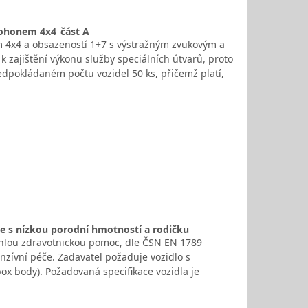
pohonem 4x4_část A
 4x4 a obsazeností 1+7 s výstražným zvukovým a
k zajištění výkonu služby speciálních útvarů, proto
ředpokládaném počtu vozidel 50 ks, přičemž platí,
ce s nízkou porodní hmotností a rodičku
chlou zdravotnickou pomoc, dle ČSN EN 1789
enzívní péče. Zadavatel požaduje vozidlo s
ox body). Požadovaná specifikace vozidla je