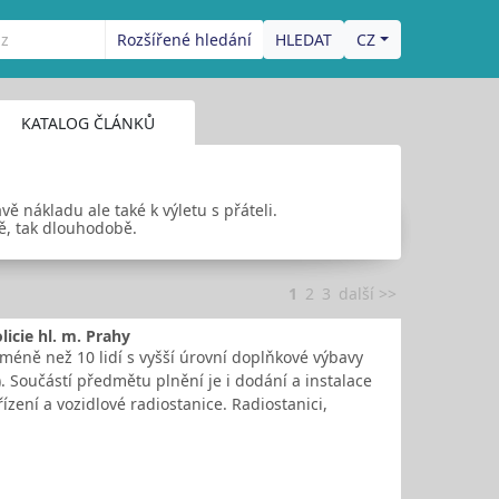
Rozšířené hledání
CZ
KATALOG ČLÁNKŮ
ě nákladu ale také k výletu s přáteli.
ě, tak dlouhodobě.
1
2
3
další >>
icie hl. m. Prahy
éně než 10 lidí s vyšší úrovní doplňkové výbavy
. Součástí předmětu plnění je i dodání a instalace
zení a vozidlové radiostanice. Radiostanici,