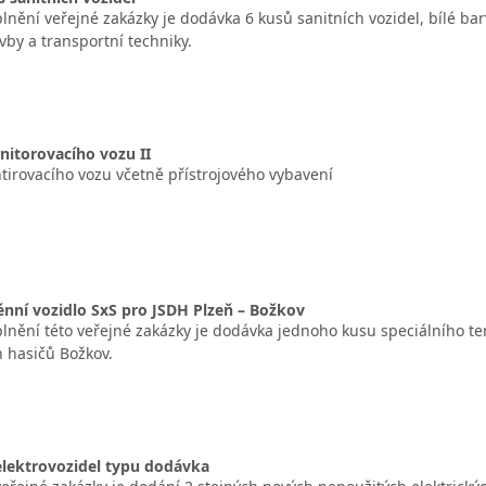
nění veřejné zakázky je dodávka 6 kusů sanitních vozidel, bílé bar
vby a transportní techniky.
itorovacího vozu II
irovacího vozu včetně přístrojového vybavení
rénní vozidlo SxS pro JSDH Plzeň – Božkov
nění této veřejné zakázky je dodávka jednoho kusu speciálního te
 hasičů Božkov.
elektrovozidel typu dodávka