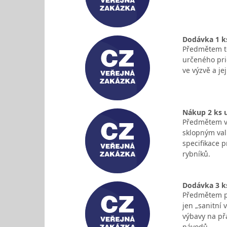
Dodávka 1 k
Předmětem té
určeného prio
ve výzvě a je
Nákup 2 ks u
Předmětem ve
sklopným val
specifikace p
rybníků.
Dodávka 3 ks
Předmětem pl
jen „sanitní
výbavy na přá
návodů -…