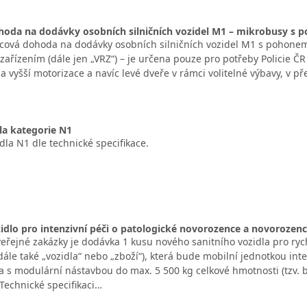
oda na dodávky osobních silničních vozidel M1 – mikrobusy s 
cová dohoda na dodávky osobních silničních vozidel M1 s pohonem
ařízením (dále jen „VRZ“) – je určena pouze pro potřeby Policie ČR 
 vyšší motorizace a navíc levé dveře v rámci volitelné výbavy, v p
la kategorie N1
dla N1 dle technické specifikace.
zidlo pro intenzivní péči o patologické novorozence a novorozen
řejné zakázky je dodávka 1 kusu nového sanitního vozidla pro ry
dále také „vozidla“ nebo „zboží“), která bude mobilní jednotkou int
a s modulární nástavbou do max. 5 500 kg celkové hmotnosti (tzv. b
Technické specifikaci…