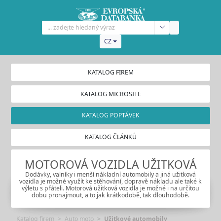
CZ
KATALOG FIREM
KATALOG MICROSITE
KATALOG POPTÁVEK
KATALOG ČLÁNKŮ
MOTOROVÁ VOZIDLA UŽITKOVÁ
Dodávky, valníky i menší nákladní automobily a jiná užitková
vozidla je možné využít ke stěhování, dopravě nákladu ale také k
výletu s přáteli. Motorová užitková vozidla je možné i na určitou
dobu pronajmout, a to jak krátkodobě, tak dlouhodobě.
Katalog firem
Auto moto
Užitkové automobily