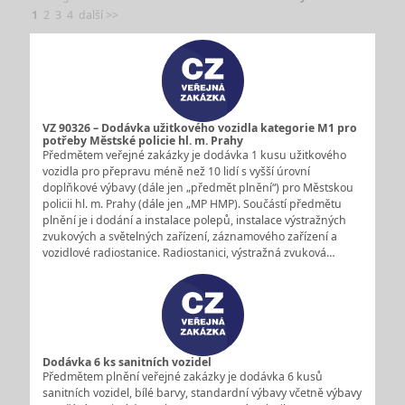
1
2
3
4
další >>
VZ 90326 – Dodávka užitkového vozidla kategorie M1 pro
potřeby Městské policie hl. m. Prahy
Předmětem veřejné zakázky je dodávka 1 kusu užitkového
vozidla pro přepravu méně než 10 lidí s vyšší úrovní
doplňkové výbavy (dále jen „předmět plnění“) pro Městskou
policii hl. m. Prahy (dále jen „MP HMP). Součástí předmětu
plnění je i dodání a instalace polepů, instalace výstražných
zvukových a světelných zařízení, záznamového zařízení a
vozidlové radiostanice. Radiostanici, výstražná zvuková…
Dodávka 6 ks sanitních vozidel
Předmětem plnění veřejné zakázky je dodávka 6 kusů
sanitních vozidel, bílé barvy, standardní výbavy včetně výbavy