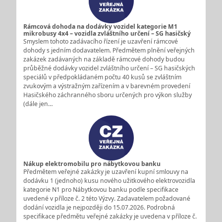
Rámcová dohoda na dodávky vozidel kategorie M1
mikrobusy 4x4 – vozidla zvláštního určení – SG hasičský
Smyslem tohoto zadávacího řízení je uzavření rámcové
dohody s jedním dodavatelem. Předmětem plnění veřejných
zakázek zadávaných na základě rámcové dohody budou
průběžné dodávky vozidel zvláštního určení – SG hasičských
speciálů v předpokládaném počtu 40 kusů se zvláštním
zvukovým a výstražným zařízením a v barevném provedení
Hasičského záchranného sboru určených pro výkon služby
(dále jen…
Nákup elektromobilu pro nábytkovou banku
Předmětem veřejné zakázky je uzavření kupní smlouvy na
dodávku 1 (jednoho) kusu nového užitkového elektrovozidla
kategorie N1 pro Nábytkovou banku podle specifikace
uvedené v příloze č. 2 této Výzvy. Zadavatelem požadované
dodání vozidla je nejpozději do 15.07.2026. Podrobná
specifikace předmětu veřejné zakázky je uvedena v příloze č.