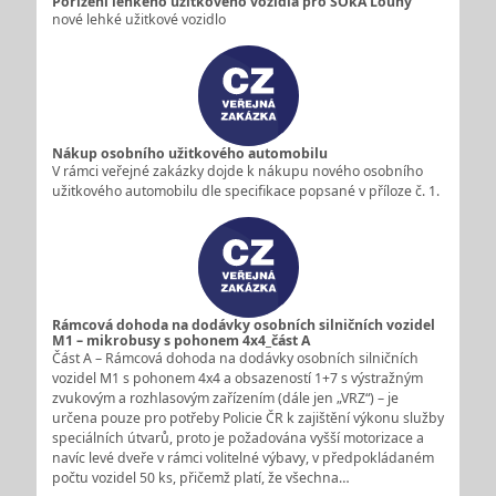
Pořízení lehkého užitkového vozidla pro SOkA Louny
nové lehké užitkové vozidlo
Nákup osobního užitkového automobilu
V rámci veřejné zakázky dojde k nákupu nového osobního
užitkového automobilu dle specifikace popsané v příloze č. 1.
Rámcová dohoda na dodávky osobních silničních vozidel
M1 – mikrobusy s pohonem 4x4_část A
Část A – Rámcová dohoda na dodávky osobních silničních
vozidel M1 s pohonem 4x4 a obsazeností 1+7 s výstražným
zvukovým a rozhlasovým zařízením (dále jen „VRZ“) – je
určena pouze pro potřeby Policie ČR k zajištění výkonu služby
speciálních útvarů, proto je požadována vyšší motorizace a
navíc levé dveře v rámci volitelné výbavy, v předpokládaném
počtu vozidel 50 ks, přičemž platí, že všechna…