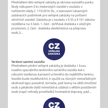
Předmětem této veřejné zakázky je obnova vozového parku
školy nákupem 3 ks motorových vozidel v souladu s
nařízením vlády č. 173/2016 Sb., o stanovení závazných
zadávacích podmínek pro veřejné zakázky na pořízení
silničních vozidel. Zakázka je v souladu s § 35 a § 101 zákona
rozdělena na 3 části. 1. část - skříňová dodávka s úložným
prostorem, 2. část - dodávka devítimístná na přepravu
osob,3…
Terénní sanitní vozidlo
Předmětem plnění veřejné zakázky je dodávka 1 kusu
nového speciálního terénního sanitního vozidla 4x4 s
robustní zesílenou karoserií určeného do nejtěžšího terénu.
Vozidlo bude multifunkční, k využití za různých mimořádných
okolností typu povodně, tornáda, pád laviny na větší množství
osob a jakákoliv další mimořádná událost s větším postižením
osob (např. nehody prostředků hromadné dopravy, pád…