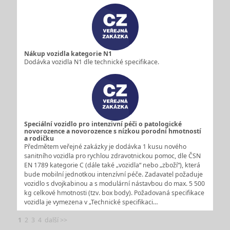
Nákup vozidla kategorie N1
Dodávka vozidla N1 dle technické specifikace.
Speciální vozidlo pro intenzivní péči o patologické
novorozence a novorozence s nízkou porodní hmotností
a rodičku
Předmětem veřejné zakázky je dodávka 1 kusu nového
sanitního vozidla pro rychlou zdravotnickou pomoc, dle ČSN
EN 1789 kategorie C (dále také „vozidla“ nebo „zboží“), která
bude mobilní jednotkou intenzívní péče. Zadavatel požaduje
vozidlo s dvojkabinou a s modulární nástavbou do max. 5 500
kg celkové hmotnosti (tzv. box body). Požadovaná specifikace
vozidla je vymezena v „Technické specifikaci…
1
2
3
4
další >>