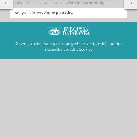
Katalog firem
Auto moto
Nákladní automobily
Nebyly nalezeny žádné poptávky.
© Evropská databanka s.r.o.
info@edb.cz
O nás
Česká poradna
Slovenská poradňa
Cookies