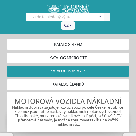
CZ
KATALOG FIREM
KATALOG MICROSITE
KATALOG POPTÁVEK
KATALOG ČLÁNKŮ
MOTOROVÁ VOZIDLA NÁKLADNÍ
Nákladní doprava zajišťuje rozvoz zboží po celé České republice,
k čemuž jsou nutné nástavby nákladních motorových vozidel.
Chladírenské, mrazírenské, valníkové, sklápěcí, skříňové či TV
přenosové nástavby je možné zrealizovat takřka na každý
nákladní vůz.