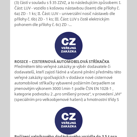
(3) částí v souladu s § 35 ZZVZ, a to následujícím způsobem: I.
Část: LUV - vozidlo s košovou nástavbou (lisem) dle přílohy č.
6a) ZD - 1 ks; II. Část: LUV – univerzální nosič nástaveb dle
přílohy č. 6b) ZD - 1 ks; III. Část: LUV s čistě elektrickým
pohonem dle přílohy č. 6c) ZD -…
ROSICE – CISTERNOVÁ AUTOMOBILOVÁ STŘÍKAČKA
Předmětem této veřejné zakázky je výběr dodavatele či
dodavatelů, kteří zajistí řádné a včasné plnění předmětu této
veřejné zakázky spočívajících v dodávce nové cisternové
automobilové stříkačky vybavené požárním čerpadlem se
jmenovitým výkonem 3000 l.min-1 podle ČSN EN 1028-1 ,
kategorie podvozku 2 „pro smíšený provoz“, v provedení „VH“
(speciálním pro velkoobjemové hašení) a hmotnostní třídy S
Pořízení valníkového dodávkového vozidla do 3,5 t pro