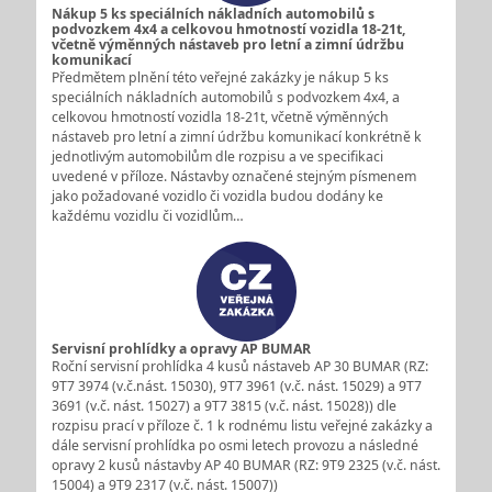
Nákup 5 ks speciálních nákladních automobilů s
podvozkem 4x4 a celkovou hmotností vozidla 18-21t,
včetně výměnných nástaveb pro letní a zimní údržbu
komunikací
Předmětem plnění této veřejné zakázky je nákup 5 ks
speciálních nákladních automobilů s podvozkem 4x4, a
celkovou hmotností vozidla 18-21t, včetně výměnných
nástaveb pro letní a zimní údržbu komunikací konkrétně k
jednotlivým automobilům dle rozpisu a ve specifikaci
uvedené v příloze. Nástavby označené stejným písmenem
jako požadované vozidlo či vozidla budou dodány ke
každému vozidlu či vozidlům…
Servisní prohlídky a opravy AP BUMAR
Roční servisní prohlídka 4 kusů nástaveb AP 30 BUMAR (RZ:
9T7 3974 (v.č.nást. 15030), 9T7 3961 (v.č. nást. 15029) a 9T7
3691 (v.č. nást. 15027) a 9T7 3815 (v.č. nást. 15028)) dle
rozpisu prací v příloze č. 1 k rodnému listu veřejné zakázky a
dále servisní prohlídka po osmi letech provozu a následné
opravy 2 kusů nástavby AP 40 BUMAR (RZ: 9T9 2325 (v.č. nást.
15004) a 9T9 2317 (v.č. nást. 15007))