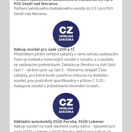
PSO Veselí nad Moravou
Pořízení valníkového dodávkového vozidla do 3,5 t pro PSO
Veselí nad Moravou
Nákup vozidel pro úsek LZVH a TČ
Předmětem plnění veřejné zakázky v rámci tohoto zadávacího
řízení je dodávka motorových vozidel v rozsahu a v souladu
se zadávacími podmínkami. Zakázka je členěna na dvě části:
část 1 – terénní pick up část 2 – třístranný sklápěč Části
zakázky, pro které bude uzavřena smlouva na dodávku
vozidel, jsou podrobně specifikovány v příloze č. 5 ZD –
Kategorie vozidel a požadovaná minimální úroveň…
Nákladní automobily SSÚD Poruba, SSÚD Lubenec
Nákup vozidel na nově otevřené úseky dálnic - vybavení pro
nová SSÚD Lubenec a SSUD Poruba. Jedná se o nákup 14