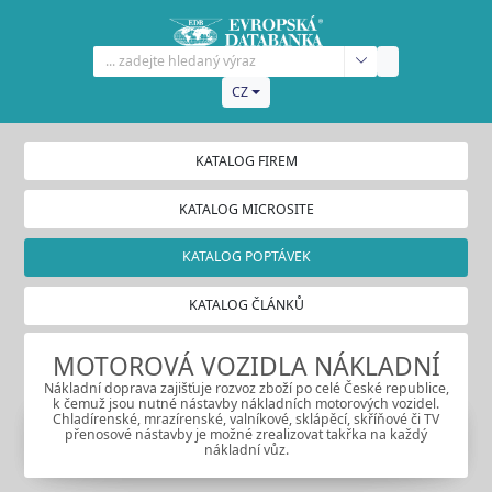
CZ
KATALOG FIREM
KATALOG MICROSITE
KATALOG POPTÁVEK
KATALOG ČLÁNKŮ
MOTOROVÁ VOZIDLA NÁKLADNÍ
Nákladní doprava zajišťuje rozvoz zboží po celé České republice,
k čemuž jsou nutné nástavby nákladních motorových vozidel.
Chladírenské, mrazírenské, valníkové, sklápěcí, skříňové či TV
přenosové nástavby je možné zrealizovat takřka na každý
nákladní vůz.