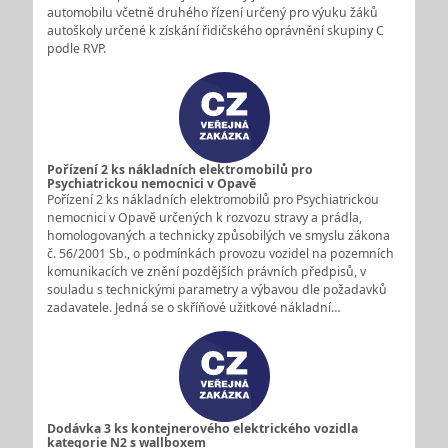
automobilu včetně druhého řízení určený pro výuku žáků
autoškoly určené k získání řidičského oprávnění skupiny C
podle RVP.
Pořízení 2 ks nákladních elektromobilů pro
Psychiatrickou nemocnici v Opavě
Pořízení 2 ks nákladních elektromobilů pro Psychiatrickou
nemocnici v Opavě určených k rozvozu stravy a prádla,
homologovaných a technicky způsobilých ve smyslu zákona
č. 56/2001 Sb., o podmínkách provozu vozidel na pozemních
komunikacích ve znění pozdějších právních předpisů, v
souladu s technickými parametry a výbavou dle požadavků
zadavatele. Jedná se o skříňové užitkové nákladní…
Dodávka 3 ks kontejnerového elektrického vozidla
kategorie N2 s wallboxem