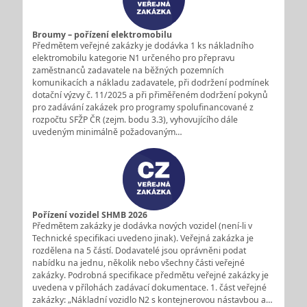
Broumy – pořízení elektromobilu
Předmětem veřejné zakázky je dodávka 1 ks nákladního
elektromobilu kategorie N1 určeného pro přepravu
zaměstnanců zadavatele na běžných pozemních
komunikacích a nákladu zadavatele, při dodržení podmínek
dotační výzvy č. 11/2025 a při přiměřeném dodržení pokynů
pro zadávání zakázek pro programy spolufinancované z
rozpočtu SFŽP ČR (zejm. bodu 3.3), vyhovujícího dále
uvedeným minimálně požadovaným…
Pořízení vozidel SHMB 2026
Předmětem zakázky je dodávka nových vozidel (není-li v
Technické specifikaci uvedeno jinak). Veřejná zakázka je
rozdělena na 5 částí. Dodavatelé jsou oprávněni podat
nabídku na jednu, několik nebo všechny části veřejné
zakázky. Podrobná specifikace předmětu veřejné zakázky je
uvedena v přílohách zadávací dokumentace. 1. část veřejné
zakázky: „Nákladní vozidlo N2 s kontejnerovou nástavbou a…