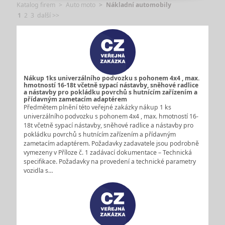
Katalog firem
Auto moto
Nákladní automobily
1
2
3
další >>
Nákup 1ks univerzálního podvozku s pohonem 4x4 , max.
hmotností 16-18t včetně sypací nástavby, sněhové radlice
a nástavby pro pokládku povrchů s hutnícím zařízením a
přídavným zametacím adaptérem
Předmětem plnění této veřejné zakázky nákup 1 ks
univerzálního podvozku s pohonem 4x4 , max. hmotností 16-
18t včetně sypací nástavby, sněhové radlice a nástavby pro
pokládku povrchů s hutnícím zařízením a přídavným
zametacím adaptérem. Požadavky zadavatele jsou podrobně
vymezeny v Příloze č. 1 zadávací dokumentace – Technická
specifikace. Požadavky na provedení a technické parametry
vozidla s…