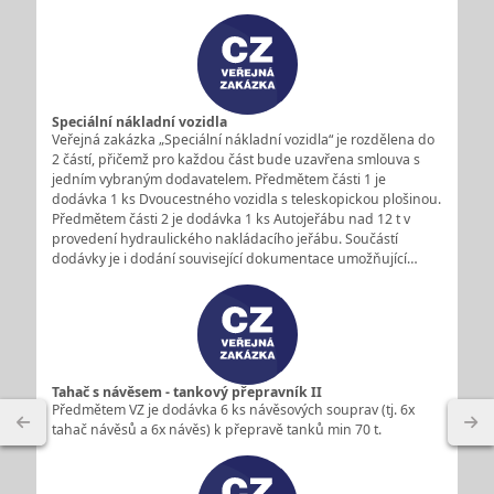
Speciální nákladní vozidla
Veřejná zakázka „Speciální nákladní vozidla“ je rozdělena do
2 částí, přičemž pro každou část bude uzavřena smlouva s
jedním vybraným dodavatelem. Předmětem části 1 je
dodávka 1 ks Dvoucestného vozidla s teleskopickou plošinou.
Předmětem části 2 je dodávka 1 ks Autojeřábu nad 12 t v
provedení hydraulického nakládacího jeřábu. Součástí
dodávky je i dodání související dokumentace umožňující…
Tahač s návěsem - tankový přepravník II
Předmětem VZ je dodávka 6 ks návěsových souprav (tj. 6x
tahač návěsů a 6x návěs) k přepravě tanků min 70 t.