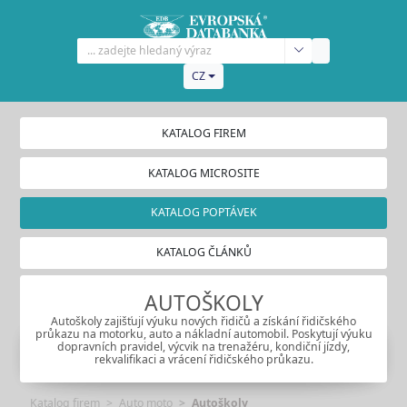
CZ
KATALOG FIREM
KATALOG MICROSITE
KATALOG POPTÁVEK
KATALOG ČLÁNKŮ
AUTOŠKOLY
Autoškoly zajišťují výuku nových řidičů a získání řidičského
průkazu na motorku, auto a nákladní automobil. Poskytují výuku
dopravních pravidel, výcvik na trenažéru, kondiční jízdy,
rekvalifikaci a vrácení řidičského průkazu.
Katalog firem
Auto moto
Autoškoly