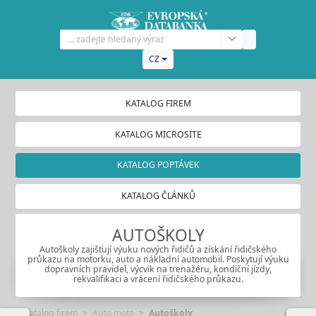
CZ
KATALOG FIREM
KATALOG MICROSITE
KATALOG POPTÁVEK
KATALOG ČLÁNKŮ
AUTOŠKOLY
Autoškoly zajišťují výuku nových řidičů a získání řidičského
průkazu na motorku, auto a nákladní automobil. Poskytují výuku
dopravních pravidel, výcvik na trenažéru, kondiční jízdy,
rekvalifikaci a vrácení řidičského průkazu.
Katalog firem
Auto moto
Autoškoly