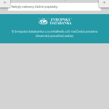
Nebyly nalezeny žádné poptávky.
© Evropská databanka s.r.o.
info@edb.cz
O nás
Česká poradna
Slovenská poradňa
Cookies