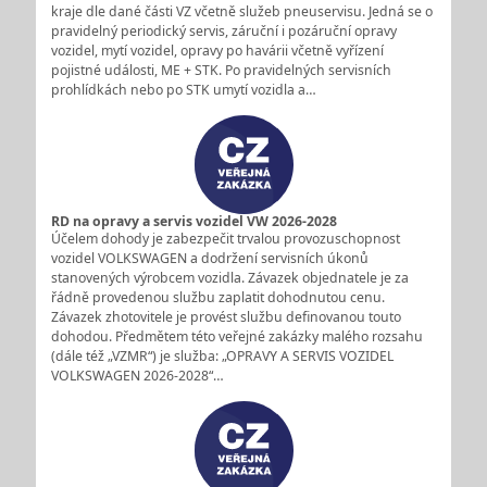
kraje dle dané části VZ včetně služeb pneuservisu. Jedná se o
pravidelný periodický servis, záruční i pozáruční opravy
vozidel, mytí vozidel, opravy po havárii včetně vyřízení
pojistné události, ME + STK. Po pravidelných servisních
prohlídkách nebo po STK umytí vozidla a…
RD na opravy a servis vozidel VW 2026-2028
Účelem dohody je zabezpečit trvalou provozuschopnost
vozidel VOLKSWAGEN a dodržení servisních úkonů
stanovených výrobcem vozidla. Závazek objednatele je za
řádně provedenou službu zaplatit dohodnutou cenu.
Závazek zhotovitele je provést službu definovanou touto
dohodou. Předmětem této veřejné zakázky malého rozsahu
(dále též „VZMR“) je služba: „OPRAVY A SERVIS VOZIDEL
VOLKSWAGEN 2026-2028“…