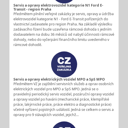
Servis a opravy elektrovozidel kategorie N1 Ford E-
Transit - region Praha
Předmětem plnění veřejné zakázky je servis, opravy a údržba
elektrovozidel kategorie N1 - Ford E-Transit pořízených do
vlastnictví zadavatele pro region Praha. Na základě výsledku
zadávacího řízení bude uzavřena rámcová dohoda s jedním
dodavatelem na dobu 36 měsíců od nabytí účinnosti rámcové
dohody, nebo do vyčerpání finančního limitu uvedeného v
rámcové dohodě.
Servis a opravy elektrických vozidel MPO a SpS MPO
Předmětem VZ je zajištění servisních služeb a oprav osobních
elektrických vozidel pro MPO a SpS MPO. Jedná se o
pravidelný periodický servis vozidel, pozáruční opravy vozidel
a opravy vozidel po havárii (mechanické práce, klempířské
práce, lakýrnické práce, práce elektro a diagnostické práce)
včetně vyřízení pojistných událostí. Jedná se celkem o servis a
opravy pro 9 stávajících vozidel, jejichž…