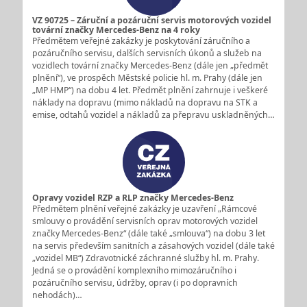
VZ 90725 – Záruční a pozáruční servis motorových vozidel
tovární značky Mercedes-Benz na 4 roky
Předmětem veřejné zakázky je poskytování záručního a
pozáručního servisu, dalších servisních úkonů a služeb na
vozidlech tovární značky Mercedes-Benz (dále jen „předmět
plnění“), ve prospěch Městské policie hl. m. Prahy (dále jen
„MP HMP“) na dobu 4 let. Předmět plnění zahrnuje i veškeré
náklady na dopravu (mimo nákladů na dopravu na STK a
emise, odtahů vozidel a nákladů za přepravu uskladněných…
Opravy vozidel RZP a RLP značky Mercedes-Benz
Předmětem plnění veřejné zakázky je uzavření „Rámcové
smlouvy o provádění servisních oprav motorových vozidel
značky Mercedes-Benz“ (dále také „smlouva“) na dobu 3 let
na servis především sanitních a zásahových vozidel (dále také
„vozidel MB“) Zdravotnické záchranné služby hl. m. Prahy.
Jedná se o provádění komplexního mimozáručního i
pozáručního servisu, údržby, oprav (i po dopravních
nehodách)…