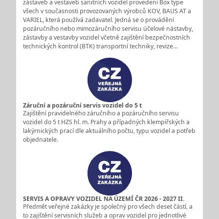
zástaveb a vestaveb sanitních vozidel provedení Box type
všech v současnosti provozovaných výrobců KOV, BAUS AT a
VARIEL, která používá zadavatel. Jedná se o provádění
pozáručního nebo mimozáručního servisu účelové nástavby,
zástavby a vestavby vozidel včetně zajištění bezpečnostních
technických kontrol (BTK) transportní techniky, revize…
Záruční a pozáruční servis vozidel do 5 t
Zajištění pravidelného záručního a pozáručního servisu
vozidel do 5 t HZS hl. m. Prahy a případných klempířských a
lakýrnických prací dle aktuálního počtu, typu vozidel a potřeb
objednatele.
SERVIS A OPRAVY VOZIDEL NA ÚZEMÍ ČR 2026 - 2027 II.
Předmět veřejné zakázky je společný pro všech deset částí, a
to zajištění servisních služeb a oprav vozidel pro jednotlivé