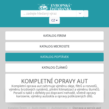
CZ
KATALOG FIREM
KATALOG MICROSITE
KATALOG POPTÁVEK
KATALOG ČLÁNKŮ
KOMPLETNÍ OPRAVY AUT
Kompletní oprava aut zahrnuje výměnu oleje, filtrů a rozvodů,
výměnu brzdových systémů, plnění klimatizací a výměnu tlumičů.
Poradí si také s defekty po dopravní nehodě, včetně opravy
karoserie, výměny autoskla a opravy poškozených dílů.
Katalog firem
Auto moto
Autoservisy
Oprava a servis aut