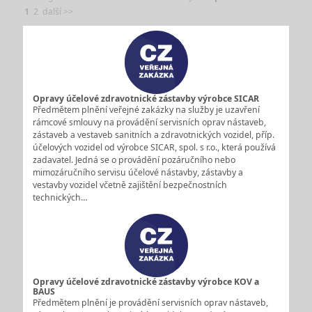
1
2
další >>
Opravy účelové zdravotnické zástavby výrobce SICAR
Předmětem plnění veřejné zakázky na služby je uzavření
rámcové smlouvy na provádění servisních oprav nástaveb,
zástaveb a vestaveb sanitních a zdravotnických vozidel, příp.
účelových vozidel od výrobce SICAR, spol. s r.o., která používá
zadavatel. Jedná se o provádění pozáručního nebo
mimozáručního servisu účelové nástavby, zástavby a
vestavby vozidel včetně zajištění bezpečnostních
technických…
Opravy účelové zdravotnické zástavby výrobce KOV a
BAUS
Předmětem plnění je provádění servisních oprav nástaveb,