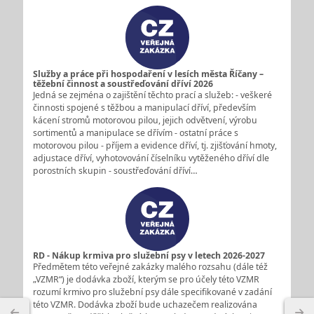
Služby a práce při hospodaření v lesích města Říčany –
těžební činnost a soustřeďování dříví 2026
Jedná se zejména o zajištění těchto prací a služeb: - veškeré
činnosti spojené s těžbou a manipulací dříví, především
kácení stromů motorovou pilou, jejich odvětvení, výrobu
sortimentů a manipulace se dřívím - ostatní práce s
motorovou pilou - příjem a evidence dříví, tj. zjišťování hmoty,
adjustace dříví, vyhotovování číselníku vytěženého dříví dle
porostních skupin - soustřeďování dříví…
RD - Nákup krmiva pro služební psy v letech 2026-2027
Předmětem této veřejné zakázky malého rozsahu (dále též
„VZMR“) je dodávka zboží, kterým se pro účely této VZMR
rozumí krmivo pro služební psy dále specifikované v zadání
této VZMR. Dodávka zboží bude uchazečem realizována