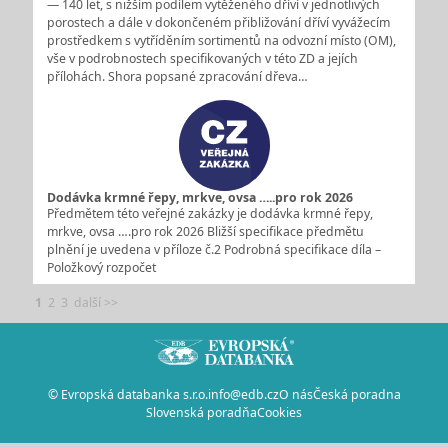
— 140 let, s nižším podílem vytěženého dříví v jednotlivých
porostech a dále v dokončeném přibližování dříví vyvážecím
prostředkem s vytříděním sortimentů na odvozní místo (OM),
vše v podrobnostech specifikovaných v této ZD a jejích
přílohách. Shora popsané zpracování dřeva…
Dodávka krmné řepy, mrkve, ovsa …..pro rok 2026
Předmětem této veřejné zakázky je dodávka krmné řepy,
mrkve, ovsa ….pro rok 2026 Bližší specifikace předmětu
plnění je uvedena v příloze č.2 Podrobná specifikace díla –
Položkový rozpočet
1
2
3
další >>
© Evropská databanka s.r.o.
info@edb.cz
O nás
Česká poradna
Slovenská poradňa
Cookies