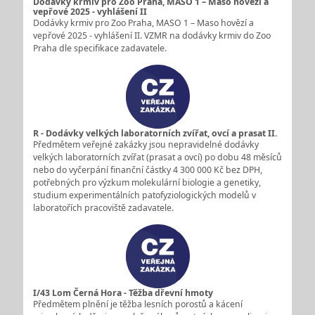
Dodávky krmiv pro Zoo Praha, MASO 1 – Maso hovězí a
vepřové 2025 - vyhlášení II
Dodávky krmiv pro Zoo Praha, MASO 1 – Maso hovězí a
vepřové 2025 - vyhlášení II. VZMR na dodávky krmiv do Zoo
Praha dle specifikace zadavatele.
R - Dodávky velkých laboratorních zvířat, ovcí a prasat II.
Předmětem veřejné zakázky jsou nepravidelné dodávky
velkých laboratorních zvířat (prasat a ovcí) po dobu 48 měsíců
nebo do vyčerpání finanční částky 4 300 000 Kč bez DPH,
potřebných pro výzkum molekulární biologie a genetiky,
studium experimentálních patofyziologických modelů v
laboratořích pracoviště zadavatele.
I/43 Lom Černá Hora - Těžba dřevní hmoty
Předmětem plnění je těžba lesních porostů a kácení