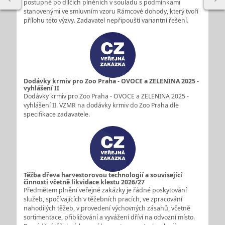
postupně po dílčích plněních v souladu s podmínkami
stanovenými ve smluvním vzoru Rámcové dohody, který tvoří
přílohu této výzvy. Zadavatel nepřipouští variantní řešení.
Dodávky krmiv pro Zoo Praha - OVOCE a ZELENINA 2025 -
vyhlášení II
Dodávky krmiv pro Zoo Praha - OVOCE a ZELENINA 2025 -
vyhlášení II. VZMR na dodávky krmiv do Zoo Praha dle
specifikace zadavatele.
Těžba dřeva harvestorovou technologií a související
činnosti včetně likvidace klestu 2026/27
Předmětem plnění veřejné zakázky je řádné poskytování
služeb, spočívajících v těžebních pracích, ve zpracování
nahodilých těžeb, v provedení výchovných zásahů, včetně
sortimentace, přibližování a vyvážení dříví na odvozní místo.