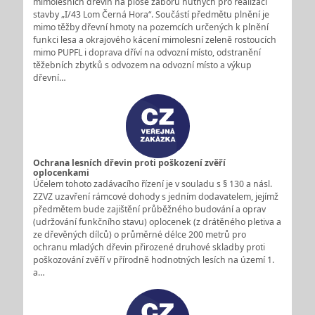
mimolesních dřevin na ploše záborů nutných pro realizaci
stavby „I/43 Lom Černá Hora“. Součástí předmětu plnění je
mimo těžby dřevní hmoty na pozemcích určených k plnění
funkci lesa a okrajového kácení mimolesní zeleně rostoucích
mimo PUPFL i doprava dříví na odvozní místo, odstranění
těžebních zbytků s odvozem na odvozní místo a výkup
dřevní…
Ochrana lesních dřevin proti poškození zvěří
oplocenkami
Účelem tohoto zadávacího řízení je v souladu s § 130 a násl.
ZZVZ uzavření rámcové dohody s jedním dodavatelem, jejímž
předmětem bude zajištění průběžného budování a oprav
(udržování funkčního stavu) oplocenek (z drátěného pletiva a
ze dřevěných dílců) o průměrné délce 200 metrů pro
ochranu mladých dřevin přirozené druhové skladby proti
poškozování zvěří v přírodně hodnotných lesích na území 1.
a…