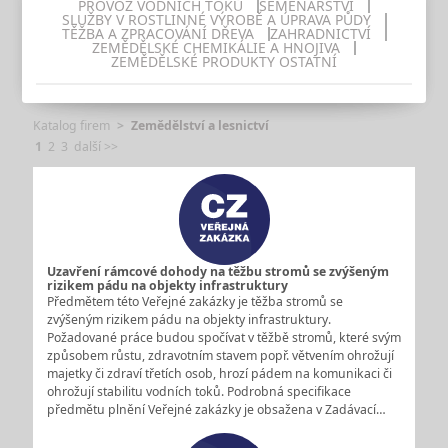
PROVOZ VODNÍCH TOKŮ
SEMENÁŘSTVÍ
SLUŽBY V ROSTLINNÉ VÝROBĚ A ÚPRAVA PŮDY
TĚŽBA A ZPRACOVÁNÍ DŘEVA
ZAHRADNICTVÍ
ZEMĚDĚLSKÉ CHEMIKÁLIE A HNOJIVA
ZEMĚDĚLSKÉ PRODUKTY OSTATNÍ
Katalog firem
Zemědělství a lesnictví
1
2
3
další >>
Uzavření rámcové dohody na těžbu stromů se zvýšeným
rizikem pádu na objekty infrastruktury
Předmětem této Veřejné zakázky je těžba stromů se
zvýšeným rizikem pádu na objekty infrastruktury.
Požadované práce budou spočívat v těžbě stromů, které svým
způsobem růstu, zdravotním stavem popř. větvením ohrožují
majetky či zdraví třetích osob, hrozí pádem na komunikaci či
ohrožují stabilitu vodních toků. Podrobná specifikace
předmětu plnění Veřejné zakázky je obsažena v Zadávací…