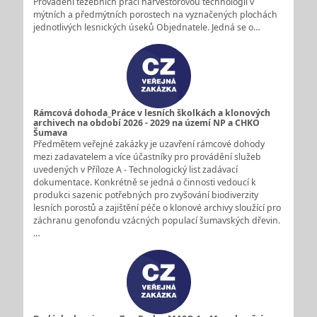
Provádění těžebních prací harvestorovou technologií v
mýtních a předmýtních porostech na vyznačených plochách
jednotlivých lesnických úseků Objednatele. Jedná se o…
Rámcová dohoda_Práce v lesních školkách a klonových
archivech na období 2026 - 2029 na území NP a CHKO
Šumava
Předmětem veřejné zakázky je uzavření rámcové dohody
mezi zadavatelem a více účastníky pro provádění služeb
uvedených v Příloze A - Technologický list zadávací
dokumentace. Konkrétně se jedná o činnosti vedoucí k
produkci sazenic potřebných pro zvyšování biodiverzity
lesních porostů a zajištění péče o klonové archivy sloužící pro
záchranu genofondu vzácných populací šumavských dřevin.
…