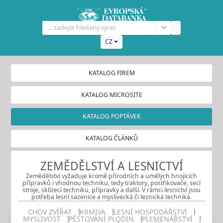
CZ
KATALOG FIREM
KATALOG MICROSITE
KATALOG POPTÁVEK
KATALOG ČLÁNKŮ
ZEMĚDĚLSTVÍ A LESNICTVÍ
Zemědělství vyžaduje kromě přírodních a umělých hnojících
přípravků i vhodnou techniku, tedy traktory, postřikovače, secí
stroje, sklízecí techniku, přípravky a další. V rámci lesnictví jsou
potřeba lesní sazenice a myslivecká či lesnická technika.
CHOV ZVÍŘAT
KRMIVA
LESNÍ HOSPODÁŘSTVÍ
MYSLIVOST
PĚSTOVÁNÍ PLODIN
PLEMENÁŘSTVÍ