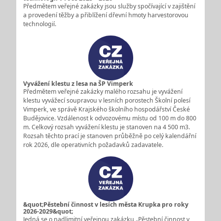
Předmětem veřejné zakázky jsou služby spočívající v zajištění
a provedení těžby a přiblížení dřevní hmoty harvestorovou
technologií.
Vyvážení klestu z lesa na ŠP Vimperk
Předmětem veřejné zakázky malého rozsahu je vyvážení
klestu vyvážecí soupravou v lesních porostech Školní polesí
Vimperk, ve správě Krajského školního hospodářství České
Budějovice. Vzdálenost k odvozovému místu od 100 m do 800
m. Celkový rozsah vyvážení klestu je stanoven na 4 500 m3.
Rozsah těchto prací je stanoven průběžně po celý kalendářní
rok 2026, dle operativních požadavků zadavatele.
&quot;Pěstební činnost v lesích města Krupka pro roky
2026-2029&quot;
Jedná se o nadlimitní veřejnou zakázku „Pěstební činnost v