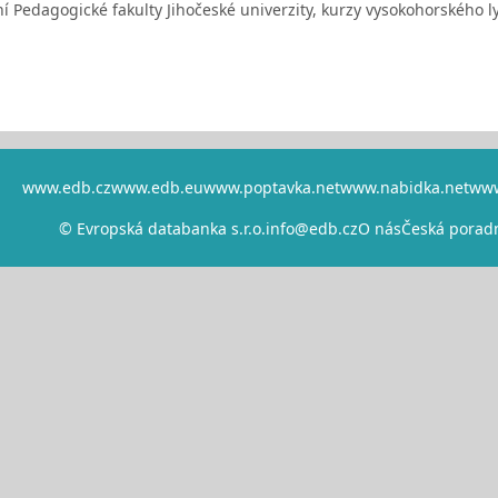
ní Pedagogické fakulty Jihočeské univerzity, kurzy vysokohorského 
www.edb.cz
www.edb.eu
www.poptavka.net
www.nabidka.net
www
© Evropská databanka s.r.o.
info@edb.cz
O nás
Česká porad