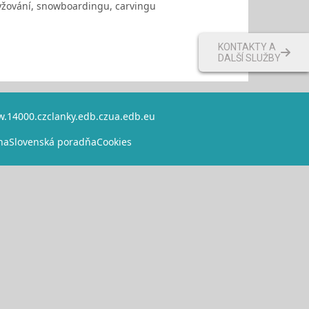
lyžování, snowboardingu, carvingu
KONTAKTY A
DALŠÍ SLUŽBY
.14000.cz
clanky.edb.cz
ua.edb.eu
na
Slovenská poradňa
Cookies