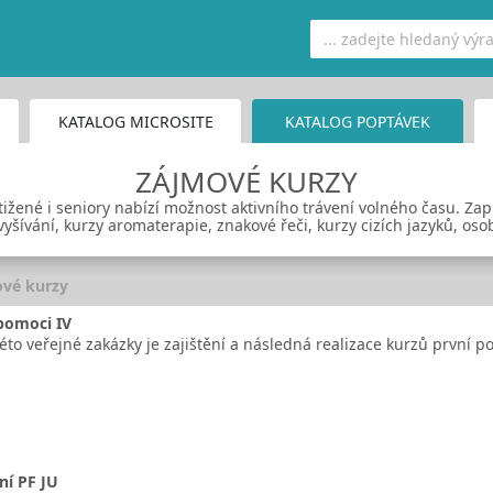
KATALOG MICROSITE
KATALOG POPTÁVEK
ZÁJMOVÉ KURZY
tižené i seniory nabízí možnost aktivního trávení volného času. Zap
vyšívání, kurzy aromaterapie, znakové řeči, kurzy cizích jazyků, oso
vé kurzy
pomoci IV
to veřejné zakázky je zajištění a následná realizace kurzů první p
ní PF JU