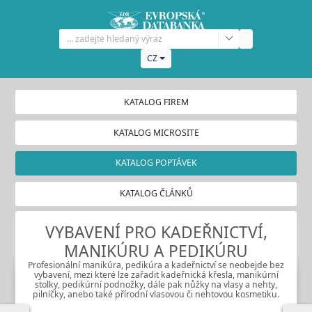
CZ
KATALOG FIREM
KATALOG MICROSITE
KATALOG POPTÁVEK
KATALOG ČLÁNKŮ
VYBAVENÍ PRO KADEŘNICTVÍ,
MANIKÚRU A PEDIKÚRU
Profesionální manikúra, pedikúra a kadeřnictví se neobejde bez
vybavení, mezi které lze zařadit kadeřnická křesla, manikúrní
stolky, pedikúrní podnožky, dále pak nůžky na vlasy a nehty,
pilníčky, anebo také přírodní vlasovou či nehtovou kosmetiku.