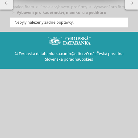
Katalog firem
Stroje a vybavení pro firmy
Vybavení pro firmy
Vybavení pro kadeřnictví, manikúru a pedikúru
Nebyly nalezeny žádné poptávky.
© Evropská databanka s.r.o.
info@edb.cz
O nás
Česká poradna
Slovenská poradňa
Cookies