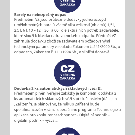
Barely na nebezpečný odpad
Předmětem VZ jsou průběžné dodávky jednorázových
umělohmotných barelů včetně víka velikostí (objemů) 1,5 l,
2,5 l, 6 l, 10 – 12 l, 30 l a 60 l dle aktuálních potřeb zadavatele,
které slouží k likvidaci zdravotnického odpadu. Předmět VZ
zahrnuje dodávku zboží se zadavatelem požadovanými
technickými parametry v souladu Zákonem č. 541/2020 Sb., o
odpadech, Zákonem č. 111/1994 Sb., o silniční dopravě…
Dodávka 2 ks automatických skladových věží II.
Předmětem plnění veřejné zakázky je kompletní dodávka 2
ks automatických skladových věží s příslušenstvím (dále jen
„Zařízení“). Je plánováno, že nákup Zařízení bude
spolufinancován v rámci operačního programu Technologie a
aplikace pro konkurenceschopnost – Digitální podnik –
digitální podnik – výzva I.