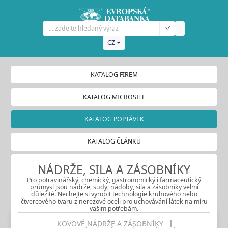
CZ
KATALOG FIREM
KATALOG MICROSITE
KATALOG POPTÁVEK
KATALOG ČLÁNKŮ
NÁDRŽE, SILA A ZÁSOBNÍKY
Pro potravinářský, chemický, gastronomický i farmaceutický
průmysl jsou nádrže, sudy, nádoby, sila a zásobníky velmi
důležité. Nechejte si vyrobit technologie kruhového nebo
čtvercového tvaru z nerezové oceli pro uchovávání látek na míru
vašim potřebám.
KOVOVÉ NÁDRŽE A ZÁSOBNÍKY