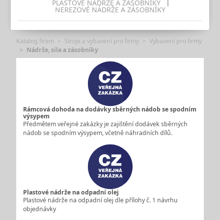
PLASTOVÉ NÁDRŽE A ZÁSOBNÍKY
NEREZOVÉ NÁDRŽE A ZÁSOBNÍKY
Katalog firem
Stroje a vybavení pro firmy
Vybavení pro firmy
Nádrže, sila a zásobníky
Rámcová dohoda na dodávky sběrných nádob se spodním
výsypem
Předmětem veřejné zakázky je zajištění dodávek sběrných
nádob se spodním výsypem, včetně náhradních dílů.
Plastové nádrže na odpadní olej
Plastové nádrže na odpadní olej dle přílohy č. 1 návrhu
objednávky