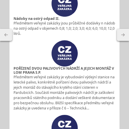
Nádoby na ostrý odpad II.
Předmětem veřejné zakázky jsou průběžné dodávky n nádob
na ostrý odpad v objemech 0,8; 1,0; 2,0; 3,0; 4,0; 6,0; 10,0; 12,0
litrů.
POŘÍZENÍ DVOU PALIVOVÝCH NÁDRŽÍ A JEJICH MONTÁŽ V
LOM PRAHA S.P.
Předmětem veřejné zakázky je vybudování výdejní stanice na
letecké palivo, konkrétně pořízení dvou palivových nádrží a
jejich montáž do stávajícího krytého stání cisteren v
Pardubicích. Součástí montáže palivových nádrží je zaškolení
pracovníků státního podniku a dodání veškeré dokumentace
pro bezpečnou obsluhu. Bližší specifikace předmětu veřejné
zakázky je uvedena v příloze č 6 – Technická…